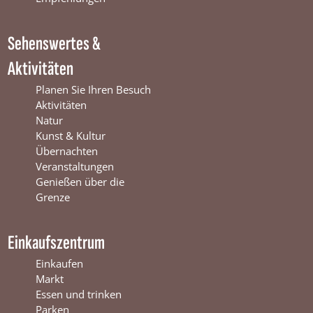
W
i
m
i
n
W
Sehenswertes &
n
t
i
t
e
n
Aktivitäten
e
r
t
r
s
e
Planen Sie Ihren Besuch
s
w
r
Aktivitäten
w
i
s
Natur
i
j
w
Kunst & Kultur
j
k
i
Übernachten
k
j
Veranstaltungen
k
Genießen über die
Grenze
Einkaufszentrum
Einkaufen
Markt
Essen und trinken
Parken