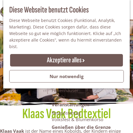
Da staunt man!
S
Diese Webseite benutzt Cookies
100% WINTERSWIJK
Freiheitsbäume
u
M
Natur
Diese Webseite benutzt Cookies (Funktional, Analytik,
c
e
Marketing). Diese Cookies sorgen dafür, dass diese
h
n
Naturgebiete
Webseite so gut wie möglich funktioniert. Klicke auf „Ich
e
ü
Nationaler Landschaftspark Winterswijk
akzeptiere alle Cookies“, wenn du hiermit einverstanden
n
Der Steingrube
bist.
Erholungssee Hilgelo
Gärten & Parks
Akzeptiere alles
Übernachten
Campingplätze & Ferienparks
Nur notwendig
Gruppenunterkünfte
Bed & Breakfasts
Ferienhäuser
Hotels
Veranstaltungen
Klaas Vaak Bedtextiel
Restpostentag
Volksfest & Blumenkorso
Genießen über die Grenze
Klaas Vaak
ist der Name eines Kobolds, der Kindern einige