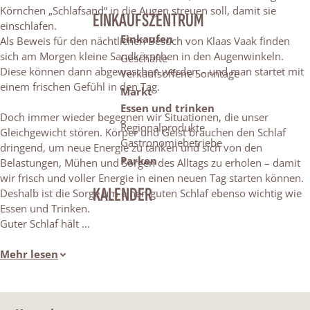
Körnchen „Schlafsand“ in die Augen streuen soll, damit sie
EINKAUFSZENTRUM
einschlafen.
Einkaufen
Als Beweis für den nächtlichen Besuch von Klaas Vaak finden
sich am Morgen kleine Sandkörnchen in den Augenwinkeln.
Geschäfte
Diese können dann abgewaschen werden – und man startet mit
Verkaufsoffene Sonntage
einem frischen Gefühl in den Tag.
Markt
Essen und trinken
Doch immer wieder begegnen wir Situationen, die unser
Regionalprodukte
Gleichgewicht stören. Körper und Geist brauchen den Schlaf
Gastronomiebetriebe
dringend, um neue Energie zu tanken und sich von den
Parken
Belastungen, Mühen und Sorgen des Alltags zu erholen – damit
wir frisch und voller Energie in einen neuen Tag starten können.
KALENDER
Deshalb ist die Sorge um einen guten Schlaf ebenso wichtig wie
Essen und Trinken.
Guter Schlaf hält …
Mehr lesen