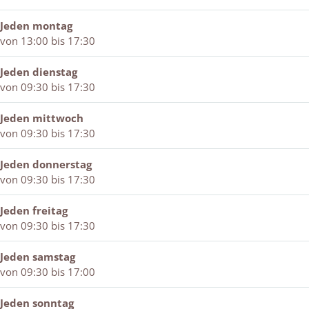
e
B
d
k
t
d
e
t
B
e
Jeden montag
t
d
e
e
x
von 13:00 bis 17:30
e
t
x
d
t
x
e
t
t
i
Jeden dienstag
t
x
i
e
e
von 09:30 bis 17:30
i
t
e
x
l
e
i
l
t
Jeden mittwoch
l
e
i
von 09:30 bis 17:30
l
e
l
Jeden donnerstag
von 09:30 bis 17:30
Jeden freitag
von 09:30 bis 17:30
Jeden samstag
von 09:30 bis 17:00
Jeden sonntag