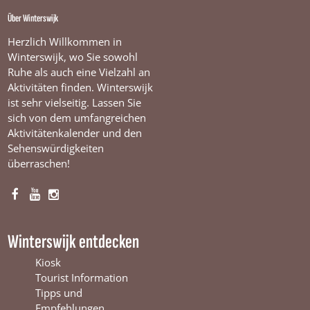
Über Winterswijk
Herzlich Willkommen in
Winterswijk, wo Sie sowohl
Ruhe als auch eine Vielzahl an
Aktivitäten finden. Winterswijk
ist sehr vielseitig. Lassen Sie
sich von dem umfangreichen
Aktivitätenkalender und den
Sehenswürdigkeiten
überraschen!
F
Y
I
a
o
n
c
u
s
Winterswijk entdecken
e
T
t
b
u
a
Kiosk
o
b
g
Tourist Information
o
e
r
Tipps und
k
W
a
Empfehlungen