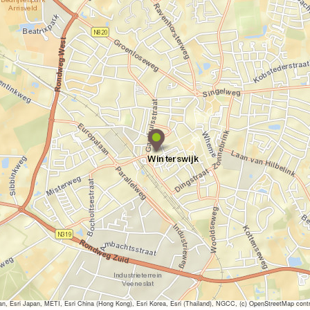
S
-
t
e
r
!
f
a
s
h
i
o
n
&
d
sri Japan, METI, Esri China (Hong Kong), Esri Korea, Esri (Thailand), NGCC, (c) OpenStreetMap contr