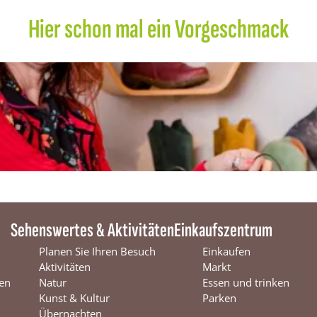
e
s
Hier schon mal ein Vorgeschmack
i
g
n
Sehenswertes & Aktivitäten
Einkaufszentrum
Planen Sie Ihren Besuch
Einkaufen
Aktivitäten
Markt
en
Natur
Essen und trinken
Kunst & Kultur
Parken
Übernachten