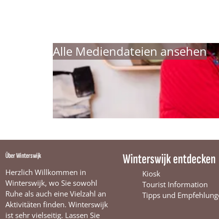
Alle Mediendateien ansehen
Über Winterswijk
Winterswijk entdecken
Herzlich Willkommen in
Kiosk
Winterswijk, wo Sie sowohl
Tourist Information
Ruhe als auch eine Vielzahl an
Tipps und Empfehlung
Aktivitäten finden. Winterswijk
ist sehr vielseitig. Lassen Sie