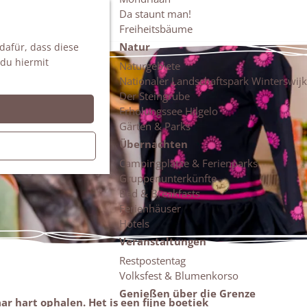
Da staunt man!
S
Freiheitsbäume
u
M
Natur
 dafür, dass diese
c
e
 du hiermit
h
n
Naturgebiete
e
ü
Nationaler Landschaftspark Winterswijk
n
Der Steingrube
Erholungssee Hilgelo
Gärten & Parks
Übernachten
Campingplätze & Ferienparks
Gruppenunterkünfte
Bed & Breakfasts
Ferienhäuser
Hotels
Veranstaltungen
Restpostentag
Volksfest & Blumenkorso
Genießen über die Grenze
ar hart ophalen. Het is een fijne boetiek