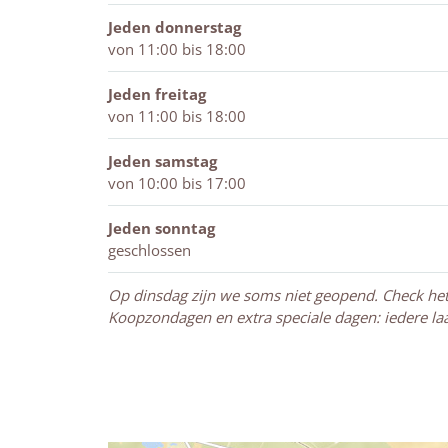
s
g
i
n
s
h
n
g
i
Jeden donnerstag
i
n
g
von 11:00 bis 18:00
o
n
n
Jeden freitag
&
von 11:00 bis 18:00
d
e
Jeden samstag
s
von 10:00 bis 17:00
i
g
Jeden sonntag
n
geschlossen
Op dinsdag zijn we soms niet geopend. Check het 
Koopzondagen en extra speciale dagen: iedere la