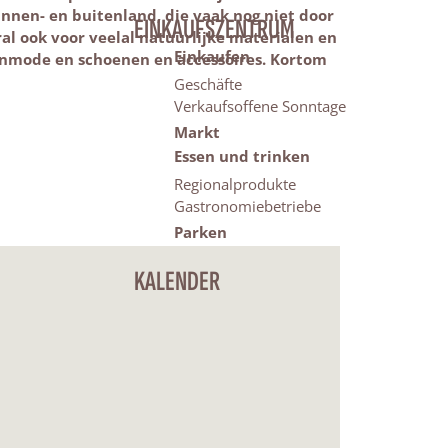
innen- en buitenland, die vaak nog niet door
EINKAUFSZENTRUM
ral ook voor veelal natuurlijke materialen en
Einkaufen
renmode en schoenen en accessoires. Kortom
Geschäfte
Verkaufsoffene Sonntage
Markt
Essen und trinken
Regionalprodukte
Gastronomiebetriebe
Parken
KALENDER