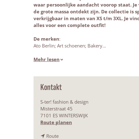
waar persoonlijke aandacht voorop staat. Je
de grote massa ontdekt zijn. De collectie is 
verkrijgbaar in maten van XS t/m 3XL. Je vi
alles voor een complete outfit!
De merken
:
Ato Berlin; Art schoenen; Bakery…
Mehr lesen
Kontakt
S-ter! fashion & design
Misterstraat 45
7101 ES WINTERSWIJK
b
Route planen
i
b
s
Route