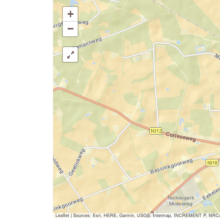
+
−
Leaflet
|
Sources: Esri, HERE, Garmin, USGS, Intermap, INCREMENT P, NRCan, E