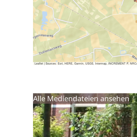
Leaflet
|
Sources: Esri, HERE, Garmin, USGS, Intermap, INCREMENT P, NRCan, E
Alle Mediendateien ansehen