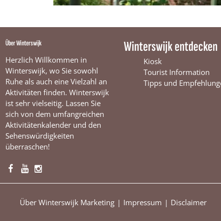
Über Winterswijk
Winterswijk entdecken
Herzlich Willkommen in
Kiosk
Winterswijk, wo Sie sowohl
Tourist Information
Ruhe als auch eine Vielzahl an
Tipps und Empfehlung
Aktivitäten finden. Winterswijk
ist sehr vielseitig. Lassen Sie
sich von dem umfangreichen
Aktivitätenkalender und den
Sehenswürdigkeiten
überraschen!
F
Y
I
a
o
n
c
u
s
Über Winterswijk Marketing
Impressum
Disclaimer
e
T
t
b
u
a