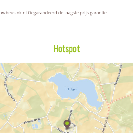
uwbeusink.nl Gegarandeerd de laagste prijs garantie.
Hotspot
H
o
t