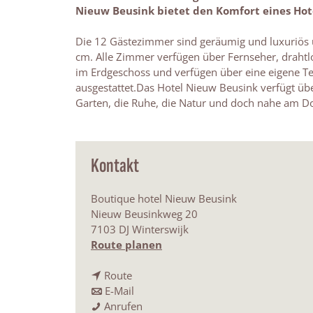
Nieuw Beusink bietet den Komfort eines Hot
Die 12 Gästezimmer sind geräumig und luxuriös 
cm. Alle Zimmer verfügen über Fernseher, drahtlo
im Erdgeschoss und verfügen über eine eigene Ter
ausgestattet.Das Hotel Nieuw Beusink verfügt ü
Garten, die Ruhe, die Natur und doch nahe am Do
Kontakt
Boutique hotel Nieuw Beusink
Nieuw Beusinkweg 20
7103 DJ Winterswijk
b
Route planen
i
b
s
Route
i
b
H
E-Mail
s
i
H
o
Anrufen