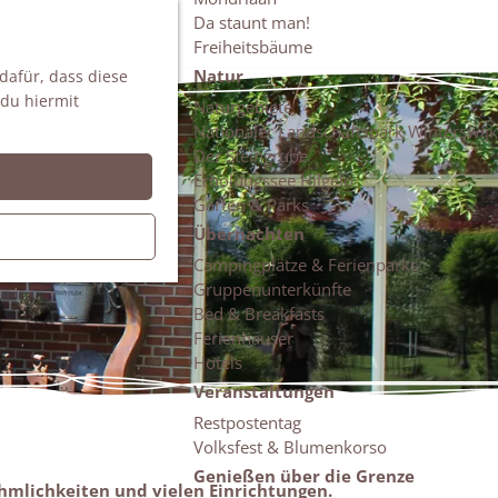
Da staunt man!
S
Freiheitsbäume
u
M
Natur
 dafür, dass diese
c
e
 du hiermit
h
n
Naturgebiete
e
ü
Nationaler Landschaftspark Winterswijk
n
Der Steingrube
Erholungssee Hilgelo
Gärten & Parks
Übernachten
Campingplätze & Ferienparks
Gruppenunterkünfte
Bed & Breakfasts
Ferienhäuser
Hotels
Veranstaltungen
Restpostentag
Volksfest & Blumenkorso
Genießen über die Grenze
hmlichkeiten und vielen Einrichtungen.