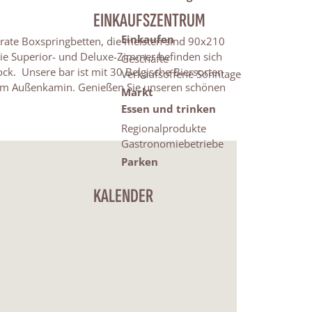
EINKAUFSZENTRUM
Einkaufen
rate Boxspringbetten, die meisten sind 90x210
 Die Superior- und Deluxe-Zimmer befinden sich
Geschäfte
ck. Unsere bar ist mit 30 Belgische Biersorten
Verkaufsoffene Sonntage
inem Außenkamin. Genießen Sie unseren schönen
Markt
Essen und trinken
Regionalprodukte
Gastronomiebetriebe
Parken
KALENDER