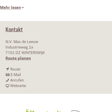
Mehr lesen
Kontakt
N.V. Max de Leeuw
Industrieweg 2a
7102 DZ WINTERSWIJK
b
Route planen
i
b
s
Route
i
b
N
E-Mail
s
i
N
.
Anrufen
N
s
.
a
V
Webseite
.
N
V
b
.
V
.
.
N
M
.
V
M
.
a
M
.
a
V
x