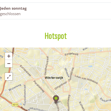
Jeden sonntag
geschlossen
Hotspot
+
−
N
.
V
.