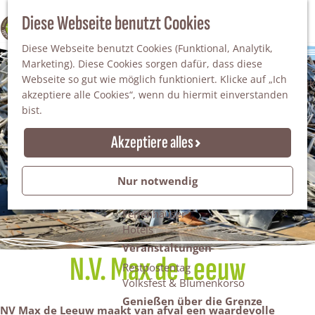
Da staunt man!
S
Diese Webseite benutzt Cookies
100% WINTERSWIJK
Freiheitsbäume
u
M
Natur
Diese Webseite benutzt Cookies (Funktional, Analytik,
c
e
Marketing). Diese Cookies sorgen dafür, dass diese
h
n
Naturgebiete
Webseite so gut wie möglich funktioniert. Klicke auf „Ich
e
ü
Nationaler Landschaftspark Winterswijk
akzeptiere alle Cookies“, wenn du hiermit einverstanden
n
Der Steingrube
bist.
Erholungssee Hilgelo
Gärten & Parks
Akzeptiere alles
Übernachten
Campingplätze & Ferienparks
Nur notwendig
Gruppenunterkünfte
Bed & Breakfasts
Ferienhäuser
Hotels
Veranstaltungen
N.V. Max de Leeuw
Restpostentag
Volksfest & Blumenkorso
Genießen über die Grenze
NV Max de Leeuw maakt van afval een waardevolle