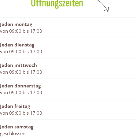
Öffnungszeiten
a
M
x
.
d
x
a
d
M
e
d
x
e
a
L
e
d
L
x
e
Jeden montag
L
e
e
d
e
von 09:00 bis 17:00
e
L
e
e
u
e
e
u
L
w
Jeden dienstag
u
e
w
e
von 09:00 bis 17:00
w
u
e
w
u
Jeden mittwoch
w
von 09:00 bis 17:00
Jeden donnerstag
von 09:00 bis 17:00
Jeden freitag
von 09:00 bis 17:00
Jeden samstag
geschlossen