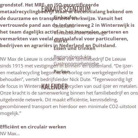
grondstof. Het
MRF- en ISO-gecertificeerde
EINKAUFSZENTRUM
metaalrecyclingbedrijf staat al decennialang bekend om
Einkaufen
de duurzame en transparante werkwijze. Vanuit het
vertrouwde pand aan de Industrieweg 2 in Winterswijk is
Geschäfte
het team dagelijks actief in het inzamelen, sorteren en
Verkaufsoffene Sonntage
vermarkten van veelal metaalafval voor particulieren,
Markt
bedrijven en agrariërs in Nederland en Duitsland.
Essen und trinken
Regionalprodukte
NV Max de Leeuw is onderdeel van familiebedrijf De Leeuw
Gastronomiebetriebe
sinds 1915 met vestigingen in binnen- en buitenland. “De ijzer-
Parken
en metaalrecycling begon na de oorlog om werkgelegenheid te
behouden”, vertelt bedrijfsleider Nick Dute. “Tegenwoordig ligt
KALENDER
de focus in Winterswijk op het recyclen van oud ijzer en metalen.
Onze kracht is de samenwerking binnen het familiebedrijf en ons
uitgebreide netwerk. Dit maakt efficiëntie, kennisdeling,
gecombineerd transport en hierdoor een minimale CO2-uitstoot
mogelijk.”
Efficiënt en circulair werken
NV Max…