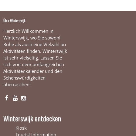
Über Winterswijk
Herzlich Willkommen in
Winterswijk, wo Sie sowohl
Ruhe als auch eine Vielzahl an
Aktivitäten finden. Winterswijk
ist sehr vielseitig. Lassen Sie
sich von dem umfangreichen
Aktivitätenkalender und den
Sehenswürdigkeiten
überraschen!
F
Y
I
a
o
n
c
u
s
Winterswijk entdecken
e
T
t
b
u
a
Kiosk
o
b
g
Tourist Information