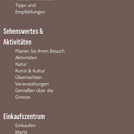
o
e
r
Tipps und
k
W
a
Empfehlungen
W
i
m
i
n
W
Sehenswertes &
n
t
i
t
e
n
Aktivitäten
e
r
t
r
s
e
Planen Sie Ihren Besuch
s
w
r
Aktivitäten
w
i
s
Natur
i
j
w
Kunst & Kultur
j
k
i
Übernachten
k
j
Veranstaltungen
k
Genießen über die
Grenze
Einkaufszentrum
Einkaufen
Markt