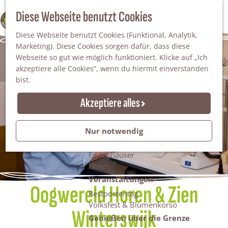
Da staunt man!
S
Diese Webseite benutzt Cookies
100% WINTERSWIJK
Freiheitsbäume
u
M
Natur
Diese Webseite benutzt Cookies (Funktional, Analytik,
c
e
Marketing). Diese Cookies sorgen dafür, dass diese
h
n
Naturgebiete
Webseite so gut wie möglich funktioniert. Klicke auf „Ich
e
ü
Nationaler Landschaftspark Winterswijk
akzeptiere alle Cookies“, wenn du hiermit einverstanden
n
Der Steingrube
bist.
Erholungssee Hilgelo
Gärten & Parks
Akzeptiere alles
Übernachten
Campingplätze & Ferienparks
Nur notwendig
Gruppenunterkünfte
Bed & Breakfasts
Ferienhäuser
Hotels
Veranstaltungen
Oogwereld Horen & Zien
Restpostentag
Volksfest & Blumenkorso
Winterswijk
Genießen über die Grenze