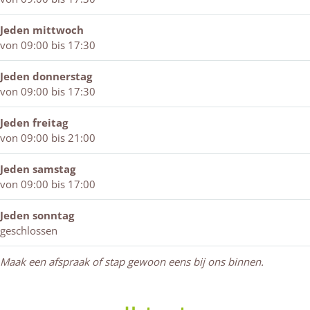
i
Z
e
&
n
e
i
n
Z
W
Jeden mittwoch
n
e
W
i
i
von 09:00 bis 17:30
W
n
i
e
n
i
W
n
n
t
Jeden donnerstag
n
i
t
W
e
von 09:00 bis 17:30
t
n
e
i
r
e
t
r
n
s
Jeden freitag
r
e
s
t
w
von 09:00 bis 21:00
s
r
w
e
i
w
s
i
r
j
Jeden samstag
i
w
j
s
k
von 09:00 bis 17:00
j
i
k
w
k
j
i
Jeden sonntag
k
j
geschlossen
k
Maak een afspraak of stap gewoon eens bij ons binnen.