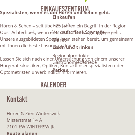
EINKAUFSZENTRUM
Spezialisten, wenn es um Hören und Sehen geht.
Einkaufen
Geschäfte
Hören & Sehen – seit über 25 Jahren ein Begriff in der Region
Verkaufsoffene Sonntage
Oost-Achterhoek, wenn es um Ohr- und Augenpflege geht.
Unsere ausgebildeten Spezialisten stehen bereit, um gemeinsam
Markt
mit Ihnen die beste Lösung zu finden.
Essen und trinken
Regionalprodukte
Lassen Sie sich nach einer Untersuchung von einem unserer
Gastronomiebetriebe
Hörgeräteakustiker, Optiker, Kontaktlinsenspezialisten oder
Parken
Optometristen unverbindlich informieren.
KALENDER
Kontakt
Horen & Zien Winterswijk
Misterstraat 14 A
7101 EW WINTERSWIJK
b
Route planen