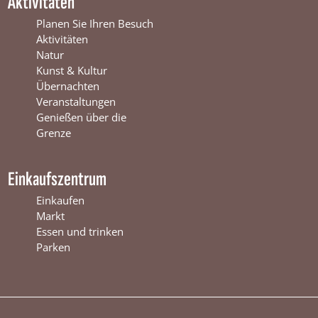
Aktivitäten
e
r
t
r
s
e
Planen Sie Ihren Besuch
s
w
r
Aktivitäten
w
i
s
Natur
i
j
w
Kunst & Kultur
j
k
i
Übernachten
k
j
Veranstaltungen
k
Genießen über die
Grenze
Einkaufszentrum
Einkaufen
Markt
Essen und trinken
Parken