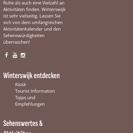
Ruhe als auch eine Vielzahl an
Aktivitäten finden. Winterswijk
ist sehr vielseitig. Lassen Sie
sich von dem umfangreichen
Aktivitätenkalender und den
Sehenswürdigkeiten
überraschen!
F
Y
I
a
o
n
c
u
s
Winterswijk entdecken
e
T
t
b
u
a
Kiosk
o
b
g
Tourist Information
o
e
r
Tipps und
k
W
a
Empfehlungen
W
i
m
i
n
W
Sehenswertes &
n
t
i
t
e
n