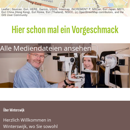
e
n
Leaflet
|
Sources: Esri, HERE, Garmin, USGS, Intermap, INCREMENT P, NRCan, Esri Japan, METI,
Esri China (Hong Kong), Esri Korea, Esri (Thailand), NGCC, (c) OpenStreetMap contributors, and the
&
GIS User Community
Z
i
Hier schon mal ein Vorgeschmack
e
n
W
Alle Mediendateien ansehen
i
n
t
e
r
s
w
i
j
k
Über Winterswijk
Herzlich Willkommen in
Winterswijk, wo Sie sowohl