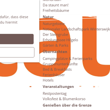
Da staunt man!
S
Freiheitsbäume
u
M
Natur
 dafür, dass diese
c
e
 du hiermit
h
n
Naturgebiete
e
ü
Nationaler Landschaftspark Winterswijk
n
Der Steingrube
Erholungssee Hilgelo
Gärten & Parks
Übernachten
Campingplätze & Ferienparks
Gruppenunterkünfte
Bed & Breakfasts
Ferienhäuser
Hotels
Veranstaltungen
Restpostentag
Volksfest & Blumenkorso
Genießen über die Grenze