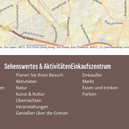
a
l
sri Japan, METI, Esri China (Hong Kong), Esri Korea, Esri (Thailand), NGCC, (c) OpenStreetMap contr
Sehenswertes & Aktivitäten
Einkaufszentrum
Planen Sie Ihren Besuch
Einkaufen
Aktivitäten
Markt
en
Natur
Essen und trinken
Kunst & Kultur
Parken
Übernachten
Veranstaltungen
Genießen über die Grenze