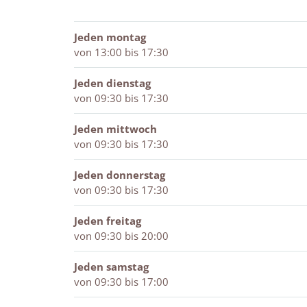
a
o
e
l
l
k
s
Jeden montag
t
t
von 13:00 bis 17:30
e
t
r
e
S
r
Jeden dienstag
t
S
von 09:30 bis 17:30
a
t
l
a
Jeden mittwoch
l
von 09:30 bis 17:30
Jeden donnerstag
von 09:30 bis 17:30
Jeden freitag
von 09:30 bis 20:00
Jeden samstag
von 09:30 bis 17:00