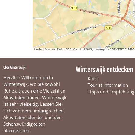
Leaflet
|
Sources: Esri, HERE, Garmin, USGS, Intermap, INCREMENT P, NRCan, E
Über Winterswijk
Winterswijk entdecken
Herzlich Willkommen in
Kiosk
Winterswijk, wo Sie sowohl
Tourist Information
Ruhe als auch eine Vielzahl an
Tipps und Empfehlung
Aktivitäten finden. Winterswijk
ist sehr vielseitig. Lassen Sie
sich von dem umfangreichen
Aktivitätenkalender und den
Sehenswürdigkeiten
überraschen!