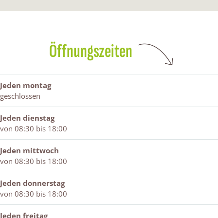
k
E
o
b
p
o
k
p
E
l
p
o
l
k
a
l
p
a
o
z
Öffnungszeiten
a
l
z
p
a
z
a
a
l
a
z
a
a
z
Jeden montag
a
geschlossen
Jeden dienstag
von 08:30 bis 18:00
Jeden mittwoch
von 08:30 bis 18:00
Jeden donnerstag
von 08:30 bis 18:00
Jeden freitag