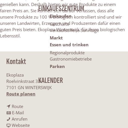
genießen kann. Deshalb bieten wir gute Produkte zu einem
EINKAUFSZENTRUM
fairen Preis an. Sie können sich darauf verlassen, dass alle
Einkaufen
unsere Produkte zu 100 % biologisch kontrolliert sind und wir
unseren Landwirten, Erzeugern und Produzenten dafür einen
Geschäfte
guten Preis bieten. Ekoplaza Winterswijk, für Ihren biologischen
Verkaufsoffene Sonntage
Lebensstil.
Markt
Essen und trinken
Regionalprodukte
Gastronomiebetriebe
Kontakt
Parken
Ekoplaza
KALENDER
Roelvinkstraat 33
7101 GN WINTERSWIJK
b
Route planen
i
b
s
Route
i
b
E
E-Mail
s
i
E
k
Anrufen
E
s
k
a
o
Webseite