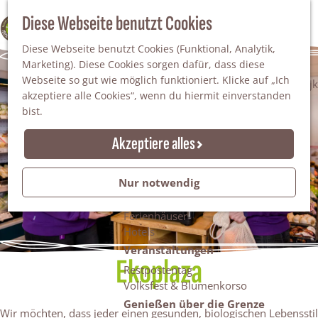
Da staunt man!
S
Diese Webseite benutzt Cookies
100% WINTERSWIJK
Freiheitsbäume
u
M
Natur
Diese Webseite benutzt Cookies (Funktional, Analytik,
c
e
Marketing). Diese Cookies sorgen dafür, dass diese
h
n
Naturgebiete
Webseite so gut wie möglich funktioniert. Klicke auf „Ich
e
ü
Nationaler Landschaftspark Winterswijk
akzeptiere alle Cookies“, wenn du hiermit einverstanden
n
Der Steingrube
bist.
Erholungssee Hilgelo
Gärten & Parks
Akzeptiere alles
Übernachten
Campingplätze & Ferienparks
Nur notwendig
Gruppenunterkünfte
Bed & Breakfasts
Ferienhäuser
Hotels
Veranstaltungen
Ekoplaza
Restpostentag
Volksfest & Blumenkorso
Genießen über die Grenze
Wir möchten, dass jeder einen gesunden, biologischen Lebensstil