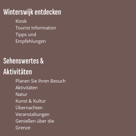
a
o
n
c
u
s
Winterswijk entdecken
e
T
t
b
u
a
Kiosk
o
b
g
Tourist Information
o
e
r
Tipps und
k
W
a
Empfehlungen
W
i
m
i
n
W
Sehenswertes &
n
t
i
t
e
n
Aktivitäten
e
r
t
r
s
e
Planen Sie Ihren Besuch
s
w
r
Aktivitäten
w
i
s
Natur
i
j
w
Kunst & Kultur
j
k
i
Übernachten
k
j
Veranstaltungen
k
Genießen über die
Grenze