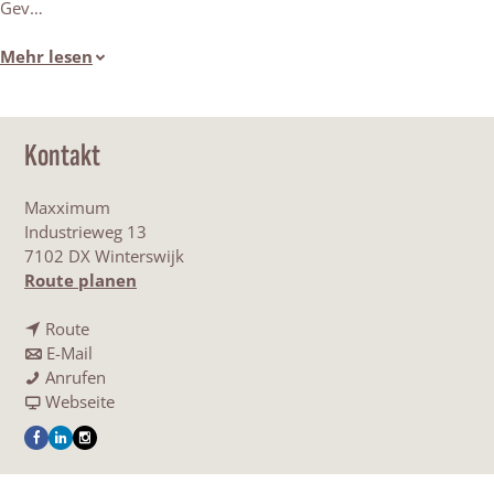
Gev…
Mehr lesen
Kontakt
Maxximum
Industrieweg 13
7102 DX Winterswijk
b
Route planen
i
b
s
Route
i
b
M
E-Mail
s
i
M
a
Anrufen
M
s
a
a
x
Webseite
a
M
x
b
x
F
L
I
x
a
x
M
i
a
i
n
x
x
i
a
m