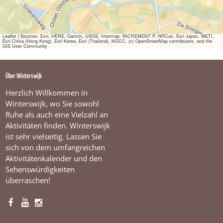
Leaflet
|
Sources: Esri, HERE, Garmin, USGS, Intermap, INCREMENT P, NRCan, Esri Japan, METI,
Esri China (Hong Kong), Esri Korea, Esri (Thailand), NGCC, (c) OpenStreetMap contributors, and the
GIS User Community
Über Winterswijk
Herzlich Willkommen in
Winterswijk, wo Sie sowohl
Ruhe als auch eine Vielzahl an
Aktivitäten finden. Winterswijk
ist sehr vielseitig. Lassen Sie
sich von dem umfangreichen
Aktivitätenkalender und den
Sehenswürdigkeiten
überraschen!
F
Y
I
a
o
n