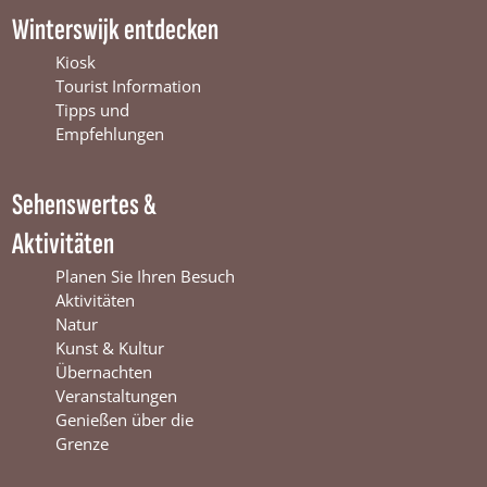
c
u
s
Winterswijk entdecken
e
T
t
b
u
a
Kiosk
o
b
g
Tourist Information
o
e
r
Tipps und
k
W
a
Empfehlungen
W
i
m
i
n
W
Sehenswertes &
n
t
i
t
e
n
Aktivitäten
e
r
t
r
s
e
Planen Sie Ihren Besuch
s
w
r
Aktivitäten
w
i
s
Natur
i
j
w
Kunst & Kultur
j
k
i
Übernachten
k
j
Veranstaltungen
k
Genießen über die
Grenze