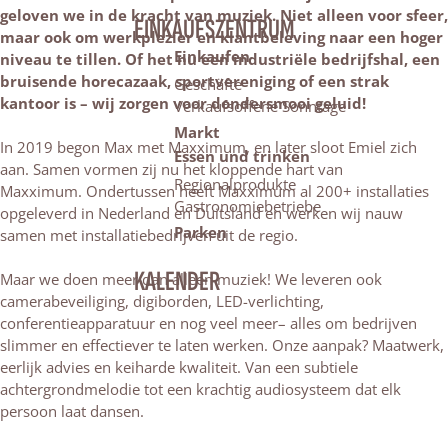
geloven we in de kracht van muziek. Niet alleen voor sfeer,
EINKAUFSZENTRUM
maar ook om werkplezier en klantbeleving naar een hoger
Einkaufen
niveau te tillen. Of het nu een industriële bedrijfshal, een
bruisende horecazaak, sportvereniging of een strak
Geschäfte
kantoor is – wij zorgen voor dondersmooi geluid!
Verkaufsoffene Sonntage
Markt
In 2019 begon Max met Maxximum, en later sloot Emiel zich
Essen und trinken
aan. Samen vormen zij nu het kloppende hart van
Regionalprodukte
Maxximum. Ondertussen heeft Maxximum al 200+ installaties
Gastronomiebetriebe
opgeleverd in Nederland en Duitsland en werken wij nauw
Parken
samen met installatiebedrijven uit de regio.
KALENDER
Maar we doen meer dan alleen muziek! We leveren ook
camerabeveiliging, digiborden, LED-verlichting,
conferentieapparatuur en nog veel meer– alles om bedrijven
slimmer en effectiever te laten werken. Onze aanpak? Maatwerk,
eerlijk advies en keiharde kwaliteit. Van een subtiele
achtergrondmelodie tot een krachtig audiosysteem dat elk
persoon laat dansen.