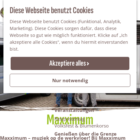
Da staunt man!
S
Diese Webseite benutzt Cookies
100% WINTERSWIJK
Freiheitsbäume
u
M
Natur
Diese Webseite benutzt Cookies (Funktional, Analytik,
c
e
Marketing). Diese Cookies sorgen dafür, dass diese
h
n
Naturgebiete
Webseite so gut wie möglich funktioniert. Klicke auf „Ich
e
ü
Nationaler Landschaftspark Winterswijk
akzeptiere alle Cookies“, wenn du hiermit einverstanden
n
Der Steingrube
bist.
Erholungssee Hilgelo
Gärten & Parks
Akzeptiere alles
Übernachten
Campingplätze & Ferienparks
Nur notwendig
Gruppenunterkünfte
Bed & Breakfasts
Ferienhäuser
Hotels
Veranstaltungen
Maxximum
Restpostentag
Volksfest & Blumenkorso
Genießen über die Grenze
Maxximum – muziek op de werkvloer! Bij Maxximum