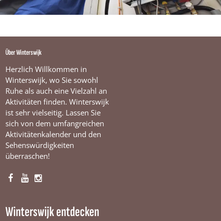
Über Winterswijk
Herzlich Willkommen in
Winterswijk, wo Sie sowohl
Ruhe als auch eine Vielzahl an
Aktivitäten finden. Winterswijk
ist sehr vielseitig. Lassen Sie
sich von dem umfangreichen
Aktivitätenkalender und den
Sehenswürdigkeiten
überraschen!
F
Y
I
a
o
n
c
u
s
Winterswijk entdecken
e
T
t