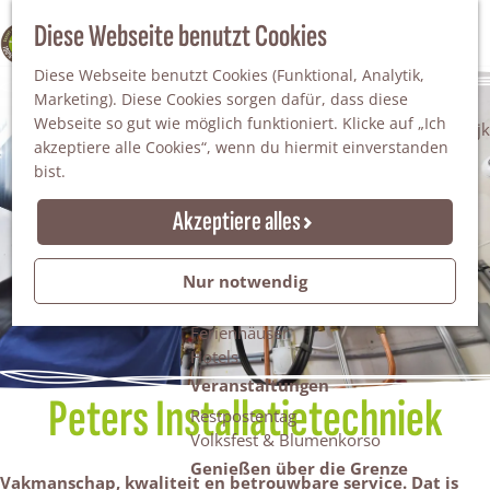
Da staunt man!
S
Diese Webseite benutzt Cookies
100% WINTERSWIJK
Freiheitsbäume
u
M
Natur
Diese Webseite benutzt Cookies (Funktional, Analytik,
c
e
Marketing). Diese Cookies sorgen dafür, dass diese
h
n
Naturgebiete
Webseite so gut wie möglich funktioniert. Klicke auf „Ich
e
ü
Nationaler Landschaftspark Winterswijk
akzeptiere alle Cookies“, wenn du hiermit einverstanden
n
Der Steingrube
bist.
Erholungssee Hilgelo
Gärten & Parks
Akzeptiere alles
Übernachten
Campingplätze & Ferienparks
Nur notwendig
Gruppenunterkünfte
Bed & Breakfasts
Ferienhäuser
Hotels
Veranstaltungen
Peters Installatietechniek
Restpostentag
Volksfest & Blumenkorso
Genießen über die Grenze
Vakmanschap, kwaliteit en betrouwbare service. Dat is