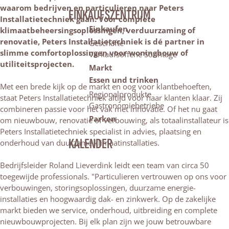
waarom bedrijven en particulieren naar Peters
EINKAUFSZENTRUM
Installatietechniek gaan. Voor complete
Einkaufen
klimaatbeheersingsoplossingen, verduurzaming of
renovatie, Peters Installatietechniek is dé partner in
Geschäfte
slimme comfortoplossingen voor woningbouw of
Verkaufsoffene Sonntage
utiliteitsprojecten.
Markt
Essen und trinken
Met een brede kijk op de markt en oog voor klantbehoeften,
Regionalprodukte
staat Peters Installatietechniek altijd voor haar klanten klaar. Zij
Gastronomiebetriebe
combineren passie voor het vak met innovatie. Of het nu gaat
Parken
om nieuwbouw, renovatie of verbouwing, als totaalinstallateur is
Peters Installatietechniek specialist in advies, plaatsing en
KALENDER
onderhoud van duurzame klimaatinstallaties.
Bedrijfsleider Roland Lieverdink leidt een team van circa 50
toegewijde professionals. "Particulieren vertrouwen op ons voor
verbouwingen, storingsoplossingen, duurzame energie-
installaties en hoogwaardig dak- en zinkwerk. Op de zakelijke
markt bieden we service, onderhoud, uitbreiding en complete
nieuwbouwprojecten. Bij elk plan zijn we jouw betrouwbare