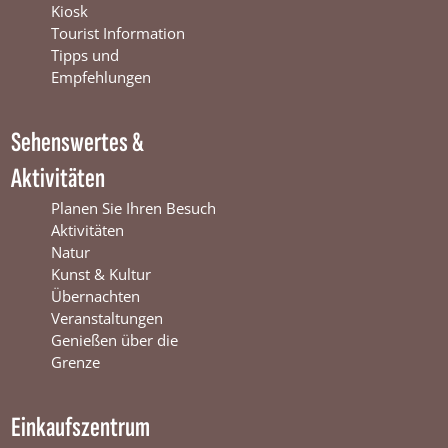
b
u
a
Kiosk
o
b
g
Tourist Information
o
e
r
Tipps und
k
W
a
Empfehlungen
W
i
m
i
n
W
Sehenswertes &
n
t
i
t
e
n
Aktivitäten
e
r
t
r
s
e
Planen Sie Ihren Besuch
s
w
r
Aktivitäten
w
i
s
Natur
i
j
w
Kunst & Kultur
j
k
i
Übernachten
k
j
Veranstaltungen
k
Genießen über die
Grenze
Einkaufszentrum