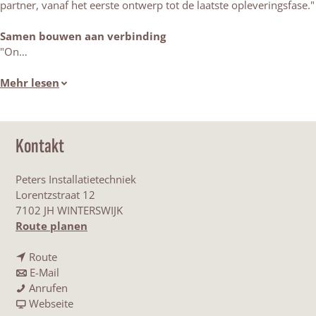
partner, vanaf het eerste ontwerp tot de laatste opleveringsfase."
Samen bouwen aan verbinding
"On…
Mehr lesen
Kontakt
Peters Installatietechniek
Lorentzstraat 12
7102 JH WINTERSWIJK
b
Route planen
i
b
s
Route
i
b
P
E-Mail
s
i
P
e
Anrufen
P
s
e
a
t
Webseite