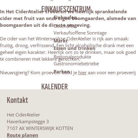
EINKAUFSZENTRUM
In Het CiderAtelier creëeren we heerlijk sprankelende
Einkaufen
cider met fruit van onze eigen boomgaarden, alsmede van
boomgaarden uit de directe omgeving.
Geschäfte
Verkaufsoffene Sonntage
De cider van het Winterswijkse CiderAtelier is rijk aan smaak:
Markt
fruitig, droog, verfrissend. Een licht alcoholische drank met een
Essen und trinken
geheel eigen karakter. Heerlijk om zo te drinken, maar ook goed
Regionalprodukte
te combineren met lekkere gerechten.
Gastronomiebetriebe
Parken
Nieuwsgierig? Kom proeven! Meld je
hier
aan voor een proeverij
KALENDER
Kontakt
Het CiderAtelier
Haverkampstegge 3
7107 AX WINTERSWIJK KOTTEN
b
Route planen