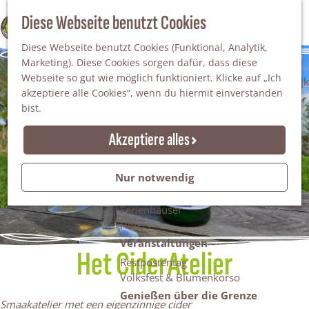
Da staunt man!
S
Diese Webseite benutzt Cookies
100% WINTERSWIJK
Freiheitsbäume
u
M
Natur
Diese Webseite benutzt Cookies (Funktional, Analytik,
c
e
Marketing). Diese Cookies sorgen dafür, dass diese
h
n
Naturgebiete
Webseite so gut wie möglich funktioniert. Klicke auf „Ich
e
ü
Nationaler Landschaftspark Winterswijk
akzeptiere alle Cookies“, wenn du hiermit einverstanden
n
Der Steingrube
bist.
Erholungssee Hilgelo
Gärten & Parks
Akzeptiere alles
Übernachten
Campingplätze & Ferienparks
Nur notwendig
Gruppenunterkünfte
Bed & Breakfasts
Ferienhäuser
Hotels
Veranstaltungen
Het CiderAtelier
Restpostentag
Volksfest & Blumenkorso
Genießen über die Grenze
Smaakatelier met een eigenzinnige cider