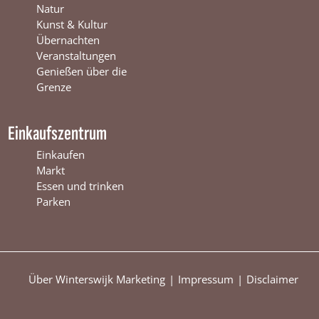
w
i
s
Natur
i
j
w
Kunst & Kultur
j
k
i
Übernachten
k
j
Veranstaltungen
k
Genießen über die
Grenze
Einkaufszentrum
Einkaufen
Markt
Essen und trinken
Parken
Über Winterswijk Marketing
Impressum
Disclaimer