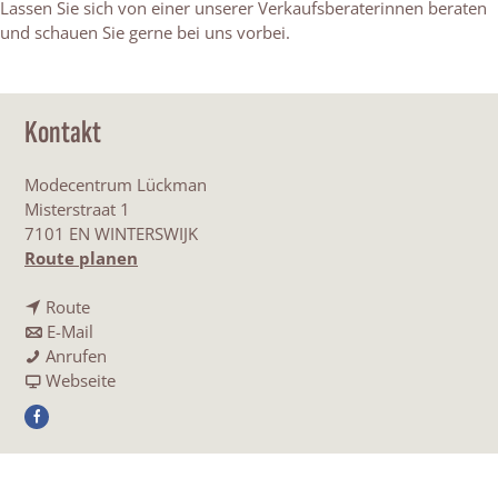
Lassen Sie sich von einer unserer Verkaufsberaterinnen beraten
und schauen Sie gerne bei uns vorbei.
Kontakt
Modecentrum Lückman
Misterstraat 1
7101 EN WINTERSWIJK
b
Route planen
i
b
s
Route
i
b
M
E-Mail
s
i
M
o
Anrufen
M
s
o
a
d
Webseite
o
M
d
b
e
F
d
o
e
M
c
a
e
d
c
o
e
c
c
e
e
d
n