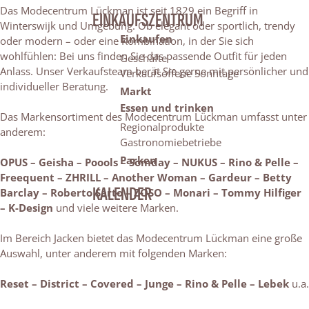
Das Modecentrum Lückman ist seit 1829 ein Begriff in
EINKAUFSZENTRUM
Winterswijk und Umgebung. Ob elegant oder sportlich, trendy
Einkaufen
oder modern – oder eine Kombination, in der Sie sich
wohlfühlen: Bei uns finden Sie das passende Outfit für jeden
Geschäfte
Anlass. Unser Verkaufsteam berät Sie gerne mit persönlicher und
Verkaufsoffene Sonntage
individueller Beratung.
Markt
Essen und trinken
Das Markensortiment des Modecentrum Lückman umfasst unter
Regionalprodukte
anderem:
Gastronomiebetriebe
Parken
OPUS – Geisha – Poools – Somday – NUKUS – Rino & Pelle –
Freequent – ZHRILL – Another Woman – Gardeur – Betty
KALENDER
Barclay – Roberto Sarto – ZOSO – Monari – Tommy Hilfiger
– K-Design
und viele weitere Marken.
Im Bereich Jacken bietet das Modecentrum Lückman eine große
Auswahl, unter anderem mit folgenden Marken:
Reset – District – Covered – Junge – Rino & Pelle – Lebek
u.a.