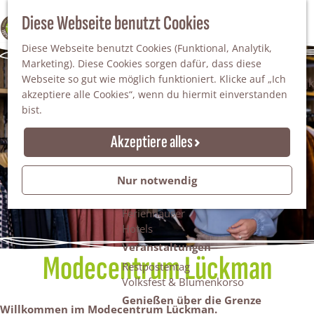
Da staunt man!
S
Diese Webseite benutzt Cookies
100% WINTERSWIJK
Freiheitsbäume
u
M
Natur
Diese Webseite benutzt Cookies (Funktional, Analytik,
c
e
Marketing). Diese Cookies sorgen dafür, dass diese
h
n
Naturgebiete
Webseite so gut wie möglich funktioniert. Klicke auf „Ich
e
ü
Nationaler Landschaftspark Winterswijk
akzeptiere alle Cookies“, wenn du hiermit einverstanden
n
Der Steingrube
bist.
Erholungssee Hilgelo
Gärten & Parks
Akzeptiere alles
Übernachten
Campingplätze & Ferienparks
Nur notwendig
Gruppenunterkünfte
Bed & Breakfasts
Ferienhäuser
Hotels
Veranstaltungen
Modecentrum Lückman
Restpostentag
Volksfest & Blumenkorso
Genießen über die Grenze
Willkommen im Modecentrum Lückman.