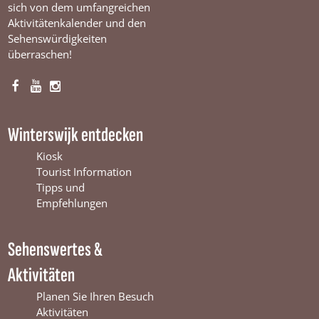
sich von dem umfangreichen
Aktivitätenkalender und den
Sehenswürdigkeiten
überraschen!
F
Y
I
a
o
n
c
u
s
Winterswijk entdecken
e
T
t
b
u
a
Kiosk
o
b
g
Tourist Information
o
e
r
Tipps und
k
W
a
Empfehlungen
W
i
m
i
n
W
Sehenswertes &
n
t
i
t
e
n
Aktivitäten
e
r
t
r
s
e
Planen Sie Ihren Besuch
s
w
r
Aktivitäten