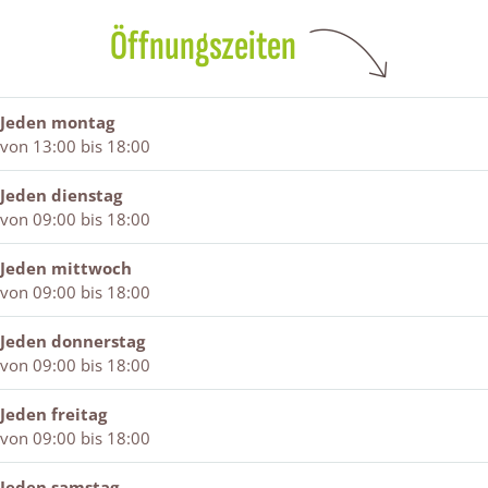
e
e
c
n
e
t
b
n
e
t
c
r
Öffnungszeiten
o
t
n
r
e
u
o
r
t
u
n
m
k
u
r
m
t
L
Jeden montag
M
m
u
L
r
ü
von 13:00 bis 18:00
o
L
m
ü
u
c
d
ü
L
c
m
k
e
Jeden dienstag
c
ü
k
L
m
c
von 09:00 bis 18:00
k
c
m
ü
a
e
m
k
a
c
n
n
a
m
n
k
Jeden mittwoch
t
n
a
m
von 09:00 bis 18:00
r
n
a
u
n
Jeden donnerstag
m
von 09:00 bis 18:00
L
ü
Jeden freitag
c
von 09:00 bis 18:00
k
m
Jeden samstag