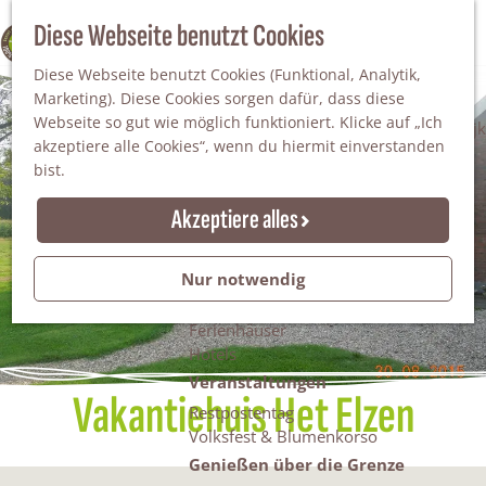
Da staunt man!
S
Diese Webseite benutzt Cookies
100% WINTERSWIJK
Freiheitsbäume
u
M
Natur
Diese Webseite benutzt Cookies (Funktional, Analytik,
c
e
Marketing). Diese Cookies sorgen dafür, dass diese
h
n
Naturgebiete
Webseite so gut wie möglich funktioniert. Klicke auf „Ich
e
ü
Nationaler Landschaftspark Winterswijk
akzeptiere alle Cookies“, wenn du hiermit einverstanden
n
Der Steingrube
bist.
Erholungssee Hilgelo
Gärten & Parks
Akzeptiere alles
Übernachten
Campingplätze & Ferienparks
Nur notwendig
Gruppenunterkünfte
Bed & Breakfasts
Ferienhäuser
Hotels
Veranstaltungen
Vakantiehuis Het Elzen
Restpostentag
Volksfest & Blumenkorso
Genießen über die Grenze