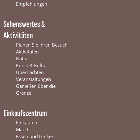
k
W
a
Empfehlungen
W
i
m
i
n
W
Sehenswertes &
n
t
i
t
e
n
Aktivitäten
e
r
t
r
s
e
Planen Sie Ihren Besuch
s
w
r
Aktivitäten
w
i
s
Natur
i
j
w
Kunst & Kultur
j
k
i
Übernachten
k
j
Veranstaltungen
k
Genießen über die
Grenze
Einkaufszentrum
Einkaufen
Markt
Essen und trinken