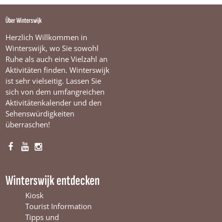
l
z
Über Winterswijk
e
n
Herzlich Willkommen in
Winterswijk, wo Sie sowohl
Ruhe als auch eine Vielzahl an
Aktivitäten finden. Winterswijk
ist sehr vielseitig. Lassen Sie
sich von dem umfangreichen
Aktivitätenkalender und den
Sehenswürdigkeiten
überraschen!
F
Y
I
a
o
n
c
u
s
Winterswijk entdecken
e
T
t
b
u
a
Kiosk
o
b
g
Tourist Information
o
e
r
Tipps und