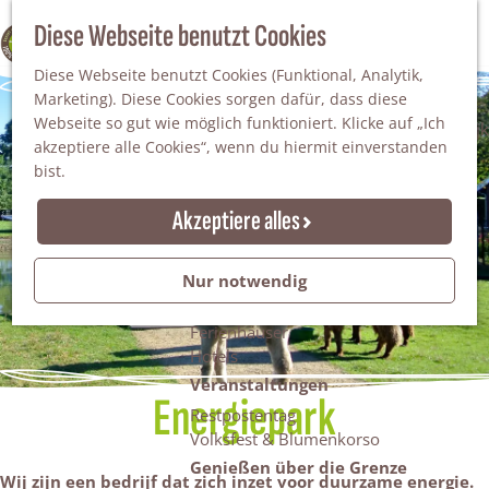
Da staunt man!
S
Diese Webseite benutzt Cookies
100% WINTERSWIJK
Freiheitsbäume
u
M
Natur
Diese Webseite benutzt Cookies (Funktional, Analytik,
c
e
Marketing). Diese Cookies sorgen dafür, dass diese
h
n
Naturgebiete
Webseite so gut wie möglich funktioniert. Klicke auf „Ich
e
ü
Nationaler Landschaftspark Winterswijk
akzeptiere alle Cookies“, wenn du hiermit einverstanden
n
Der Steingrube
bist.
Erholungssee Hilgelo
Gärten & Parks
Akzeptiere alles
Übernachten
Campingplätze & Ferienparks
Nur notwendig
Gruppenunterkünfte
Bed & Breakfasts
Ferienhäuser
Hotels
Veranstaltungen
Energiepark
Restpostentag
Volksfest & Blumenkorso
Genießen über die Grenze
Wij zijn een bedrijf dat zich inzet voor duurzame energie.