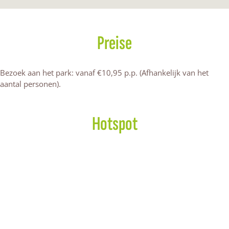
g
r
i
e
e
i
g
e
r
p
e
i
p
g
a
p
e
a
i
r
Preise
a
p
r
e
k
r
a
k
p
k
r
a
Bezoek aan het park: vanaf €10,95 p.p. (Afhankelijk van het
k
r
aantal personen).
k
Hotspot