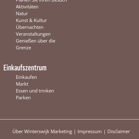
s
w
r
Aktivitäten
w
i
s
Natur
i
j
w
Kunst & Kultur
j
k
i
Übernachten
k
j
Veranstaltungen
k
Genießen über die
Grenze
Einkaufszentrum
Einkaufen
Markt
Essen und trinken
Parken
Über Winterswijk Marketing
Impressum
Disclaimer