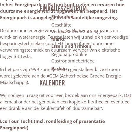
In het Energiepark in Ratum kunt u zien en ervaren hoe
EINKAUFSZENTRUM
duurzame energie wordt opgewekt en bespaard. Het
Einkaufen
Energiepark is aangelegd in een landelijke omgeving.
Geschäfte
De duurzame energie wordt opgewekt in de vorm van zon-,
Verkaufsoffene Sonntage
wind- en waterenergie. Tevens laten wij u snelle en eenvoudige
Markt
besparingstechnieken (o.a. LED-lampen) zien, duurzame
Essen und trinken
verwarmingstechniek en duurzaam vervoer van elektrische
Regionalprodukte
buggy tot Tesla.
Gastronomiebetriebe
Parken
In het park zijn 999 zonnepanelen geïnstalleerd. De stroom
wordt geleverd aan de AGEM (Achterhoekse Groene Energie
KALENDER
Maatschappij).
Wij nodigen u raag uit voor een bezoek aan ons Energiepark. Dat
allemaal onder het genot van een kopje koffie/thee en eventueel
een drankje aan de 'keukentafel' of 'duurzame bar'.
Eco Tour Tocht (Incl. rondleiding of presentatie
Energiepark)