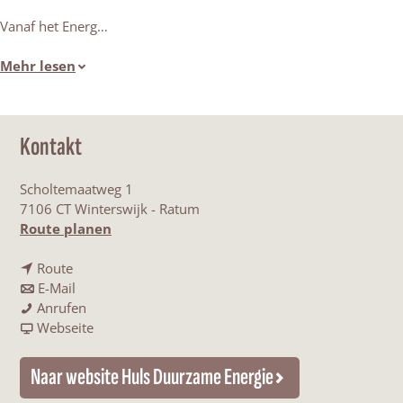
Vanaf het Energ…
Mehr lesen
Kontakt
Scholtemaatweg 1
7106 CT Winterswijk - Ratum
b
Route planen
i
b
s
Route
i
b
E
E-Mail
s
i
E
n
Anrufen
E
s
n
a
e
Webseite
n
E
e
b
r
e
n
r
E
g
Naar website Huls Duurzame Energie
r
e
g
n
i