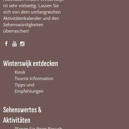
ist sehr vielseitig. Lassen Sie
sich von dem umfangreichen
Aktivitätenkalender und den
Sehenswürdigkeiten
überraschen!
F
Y
I
a
o
n
c
u
s
Winterswijk entdecken
e
T
t
b
u
a
Kiosk
o
b
g
Tourist Information
o
e
r
Tipps und
k
W
a
Empfehlungen
W
i
m
i
n
W
Sehenswertes &
n
t
i
t
e
n
Aktivitäten
e
r
t
r
s
e
Planen Sie Ihren Besuch