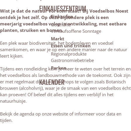
EINKAUFSZENTRUM
Wist je dat de natuur vol eten staat? Bij Voedselbos Noest
Einkaufen
ontdek je het zelf. Op deze bijzondere plek is een
meerjarig voedselbos volop in ontwikkeling, met eetbare
Geschäfte
planten, struiken en bomen.
Verkaufsoffene Sonntage
Markt
Een plek waar biodiversiteit, het bodemleven en voedsel
Essen und trinken
samenkomen, en waar je op een andere manier naar de natuur
Regionalprodukte
leert kijken.
Gastronomiebetriebe
Parken
Tijdens een rondleiding kom je meer te weten over het terrein en
het voedselbos als landbouwmethode van de toekomst. Ook zijn
KALENDER
er met regelmaat diverse workshops te volgen zoals Botanisch
brouwen (alcoholvrij), waar je de smaak van een voedselbos écht
kan proeven! Of beleef dit alles tijdens een verblijf in het
natuurhuisje.
Bekijk de agenda op onze website of informeer voor data en
tijden.