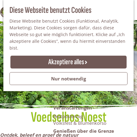
Da staunt man!
S
Diese Webseite benutzt Cookies
100% WINTERSWIJK
Freiheitsbäume
u
M
Natur
Diese Webseite benutzt Cookies (Funktional, Analytik,
c
e
Marketing). Diese Cookies sorgen dafür, dass diese
h
n
Naturgebiete
Webseite so gut wie möglich funktioniert. Klicke auf „Ich
e
ü
Nationaler Landschaftspark Winterswijk
akzeptiere alle Cookies“, wenn du hiermit einverstanden
n
Der Steingrube
bist.
Erholungssee Hilgelo
Gärten & Parks
Akzeptiere alles
Übernachten
Campingplätze & Ferienparks
Nur notwendig
Gruppenunterkünfte
Bed & Breakfasts
Ferienhäuser
Hotels
Veranstaltungen
Voedselbos Noest
Restpostentag
Volksfest & Blumenkorso
Genießen über die Grenze
Ontdek, beleef en proef de natuur