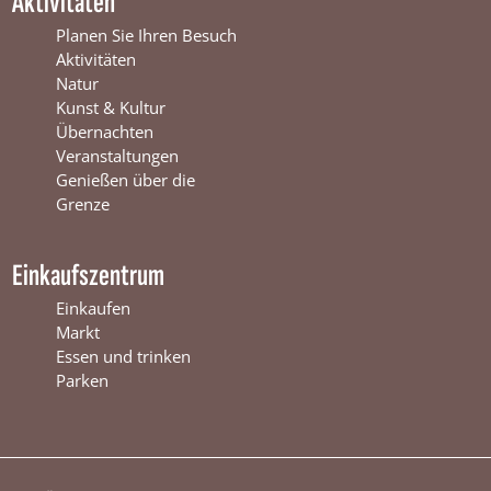
Aktivitäten
e
r
t
r
s
e
Planen Sie Ihren Besuch
s
w
r
Aktivitäten
w
i
s
Natur
i
j
w
Kunst & Kultur
j
k
i
Übernachten
k
j
Veranstaltungen
k
Genießen über die
Grenze
Einkaufszentrum
Einkaufen
Markt
Essen und trinken
Parken