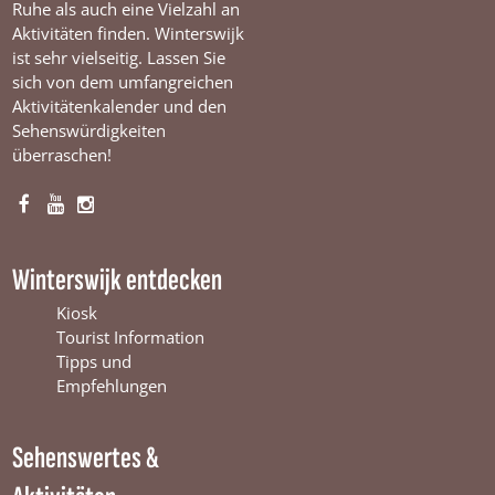
Ruhe als auch eine Vielzahl an
Aktivitäten finden. Winterswijk
ist sehr vielseitig. Lassen Sie
sich von dem umfangreichen
Aktivitätenkalender und den
Sehenswürdigkeiten
überraschen!
F
Y
I
a
o
n
c
u
s
Winterswijk entdecken
e
T
t
b
u
a
Kiosk
o
b
g
Tourist Information
o
e
r
Tipps und
k
W
a
Empfehlungen
W
i
m
i
n
W
Sehenswertes &
n
t
i
t
e
n