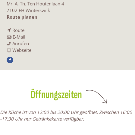
Mr. A. Th. Ten Houtenlaan 4
7102 EH Winterswijk
b
Route planen
i
b
s
Route
i
b
R
E-Mail
s
i
R
e
Anrufen
R
s
e
a
s
Webseite
e
R
s
b
t
F
s
e
t
R
a
a
t
s
a
e
u
c
a
t
u
s
r
e
u
a
r
t
a
b
r
u
a
a
n
Öffnungszeiten
o
a
r
n
u
t
o
n
a
t
r
D
k
t
n
D
a
e
Die Küche ist von 12:00 bis 20:00 Uhr geöffnet. Zwischen 16:00
R
D
t
e
n
G
-17:30 Uhr nur Getränkekarte verfügbar.
e
e
D
G
t
u
s
G
e
u
D
l