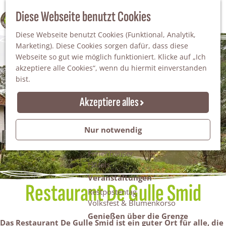
Da staunt man!
S
Diese Webseite benutzt Cookies
100% WINTERSWIJK
Freiheitsbäume
u
M
Natur
Diese Webseite benutzt Cookies (Funktional, Analytik,
c
e
Marketing). Diese Cookies sorgen dafür, dass diese
h
n
Naturgebiete
Webseite so gut wie möglich funktioniert. Klicke auf „Ich
e
ü
Nationaler Landschaftspark Winterswijk
akzeptiere alle Cookies“, wenn du hiermit einverstanden
n
Der Steingrube
bist.
Erholungssee Hilgelo
Gärten & Parks
Akzeptiere alles
Übernachten
Campingplätze & Ferienparks
Nur notwendig
Gruppenunterkünfte
Bed & Breakfasts
Ferienhäuser
Hotels
Veranstaltungen
Restaurant De Gulle Smid
Restpostentag
Volksfest & Blumenkorso
Genießen über die Grenze
Das Restaurant De Gulle Smid ist ein guter Ort für alle, die