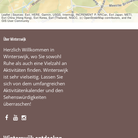
e
G
u
Leaflet
|
Sources: Esri, HERE, Garmin, USGS, Intermap, INCREMENT P, NRCan, Esri Japan, METI,
Esri China (Hong Kong), Esri Korea, Esri (Thailand), NGCC, (c) OpenStreetMap contributors, and the
l
GIS User Community
l
e
S
Über Winterswijk
m
i
Herzlich Willkommen in
d
Winterswijk, wo Sie sowohl
Ruhe als auch eine Vielzahl an
Aktivitäten finden. Winterswijk
ist sehr vielseitig. Lassen Sie
sich von dem umfangreichen
Aktivitätenkalender und den
Sehenswürdigkeiten
überraschen!
F
Y
I
a
o
n
c
u
s