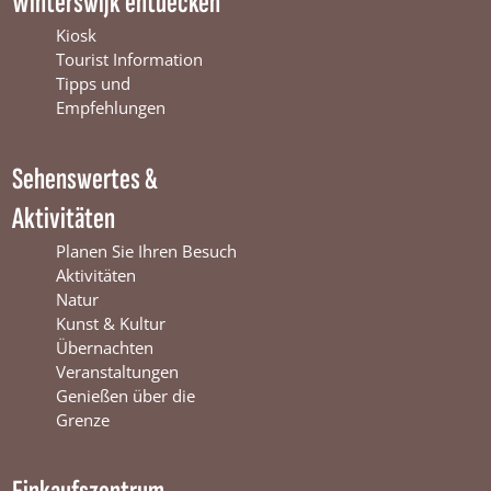
Winterswijk entdecken
e
T
t
b
u
a
Kiosk
o
b
g
Tourist Information
o
e
r
Tipps und
k
W
a
Empfehlungen
W
i
m
i
n
W
Sehenswertes &
n
t
i
t
e
n
Aktivitäten
e
r
t
r
s
e
Planen Sie Ihren Besuch
s
w
r
Aktivitäten
w
i
s
Natur
i
j
w
Kunst & Kultur
j
k
i
Übernachten
k
j
Veranstaltungen
k
Genießen über die
Grenze