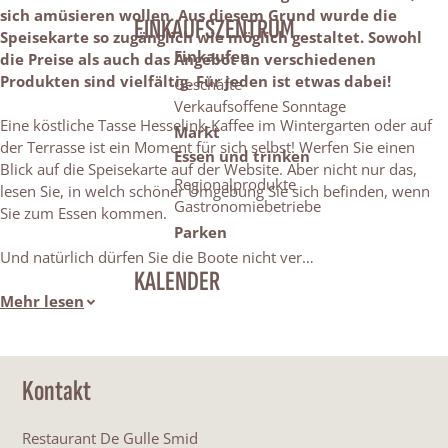
sich amüsieren wollen.
Aus diesem Grund wurde die
EINKAUFSZENTRUM
Speisekarte so zugänglich wie möglich gestaltet. Sowohl
Einkaufen
die Preise als auch das Angebot an verschiedenen
Produkten sind vielfältig. Für jeden ist etwas dabei!
Geschäfte
Verkaufsoffene Sonntage
Eine köstliche Tasse Hesselink-Kaffee im Wintergarten oder auf
Markt
der Terrasse ist ein Moment für sich selbst! Werfen Sie einen
Essen und trinken
Blick auf die Speisekarte auf der Website. Aber nicht nur das,
Regionalprodukte
lesen Sie, in welch schöner Umgebung Sie sich befinden, wenn
Gastronomiebetriebe
Sie zum Essen kommen.
Parken
Und natürlich dürfen Sie die Boote nicht ver…
KALENDER
Mehr lesen
Kontakt
Restaurant De Gulle Smid