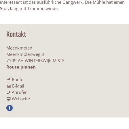
interessant ist das ausführliche Gangwerk. Die Mühle hat einen
Stützfang mit Trommelwinde.
Kontakt
Meenkmolen
Meenkmolenweg 3
7109 AH WINTERSWIJK MISTE
b
Route planen
i
b
s
Route
i
b
D
E-Mail
s
i
D
i
Anrufen
D
s
i
a
e
Webseite
i
D
e
b
M
F
e
i
M
D
e
a
M
e
e
i
e
c
e
M
e
e
n