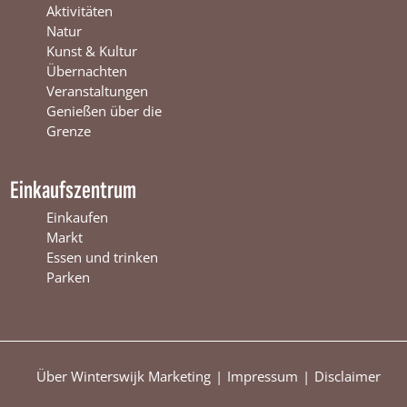
s
w
r
Aktivitäten
w
i
s
Natur
i
j
w
Kunst & Kultur
j
k
i
Übernachten
k
j
Veranstaltungen
k
Genießen über die
Grenze
Einkaufszentrum
Einkaufen
Markt
Essen und trinken
Parken
Über Winterswijk Marketing
Impressum
Disclaimer