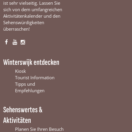
ist sehr vielseitig. Lassen Sie
sich von dem umfangreichen
Aktivitätenkalender und den
Sehenswürdigkeiten
überraschen!
F
Y
I
a
o
n
c
u
s
Winterswijk entdecken
e
T
t
b
u
a
Kiosk
o
b
g
Tourist Information
o
e
r
Tipps und
k
W
a
Empfehlungen
W
i
m
i
n
W
Sehenswertes &
n
t
i
t
e
n
Aktivitäten
e
r
t
r
s
e
Planen Sie Ihren Besuch