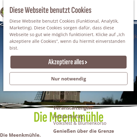
Da staunt man!
S
Diese Webseite benutzt Cookies
100% WINTERSWIJK
Freiheitsbäume
u
M
Natur
Diese Webseite benutzt Cookies (Funktional, Analytik,
c
e
Marketing). Diese Cookies sorgen dafür, dass diese
h
n
Naturgebiete
Webseite so gut wie möglich funktioniert. Klicke auf „Ich
e
ü
Nationaler Landschaftspark Winterswijk
akzeptiere alle Cookies“, wenn du hiermit einverstanden
n
Der Steingrube
bist.
Erholungssee Hilgelo
Gärten & Parks
Akzeptiere alles
Übernachten
Campingplätze & Ferienparks
Nur notwendig
Gruppenunterkünfte
Bed & Breakfasts
Ferienhäuser
Hotels
Veranstaltungen
Die Meenkmühle
Restpostentag
Volksfest & Blumenkorso
Genießen über die Grenze
Die Meenkmühle.