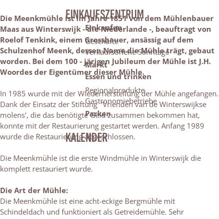
EINKAUFSZENTRUM
Die Meenkmühle ist im Jahre 1851 von dem Mühlenbauer
Einkaufen
Maas aus Winterswijk - die Niederlande -, beauftragt von
Roelof Tenkink, einem Grossbauer, ansässig auf dem
Geschäfte
Schulzenhof Meenk, dessen Name die Mühle trägt, gebaut
Verkaufsoffene Sonntage
worden. Bei dem 100 - järigen Jubileum der Mühle ist J.H.
Markt
Woordes der Eigentümer dieser Mühle.
Essen und trinken
Regionalprodukte
In 1985 wurde mit der Wiederherstellung der Mühle angefangen.
Gastronomiebetriebe
Dank der Einsatz der Stiftung 'Vrienden van de Winterswijkse
Parken
molens', die das benötigte Geld zusammen bekommen hat,
konnte mit der Restaurierung gestartet werden. Anfang 1989
KALENDER
wurde die Restaurierung abgeschlossen.
Die Meenkmühle ist die erste Windmühle in Winterswijk die
komplett restauriert wurde.
Die Art der Mühle:
Die Meenkmühle ist eine acht-eckige Bergmühle mit
Schindeldach und funktioniert als Getreidemühle. Sehr