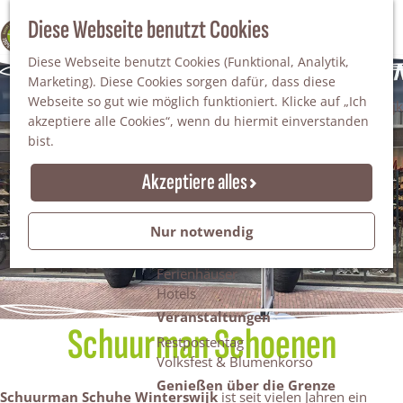
Da staunt man!
S
Diese Webseite benutzt Cookies
100% WINTERSWIJK
Freiheitsbäume
u
M
Natur
Diese Webseite benutzt Cookies (Funktional, Analytik,
c
e
Marketing). Diese Cookies sorgen dafür, dass diese
h
n
Naturgebiete
Webseite so gut wie möglich funktioniert. Klicke auf „Ich
e
ü
Nationaler Landschaftspark Winterswijk
akzeptiere alle Cookies“, wenn du hiermit einverstanden
n
Der Steingrube
bist.
Erholungssee Hilgelo
Gärten & Parks
Akzeptiere alles
Übernachten
Campingplätze & Ferienparks
Nur notwendig
Gruppenunterkünfte
Bed & Breakfasts
Ferienhäuser
Hotels
Veranstaltungen
Schuurman Schoenen
Restpostentag
Volksfest & Blumenkorso
Genießen über die Grenze
Schuurman Schuhe Winterswijk
ist seit vielen Jahren ein