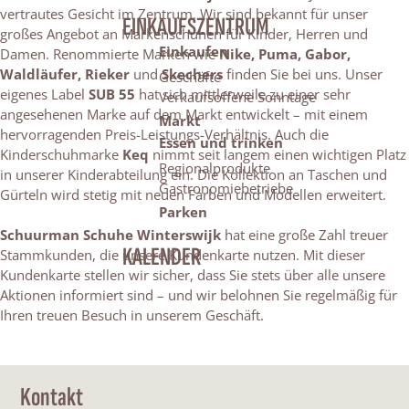
vertrautes Gesicht im Zentrum. Wir sind bekannt für unser
EINKAUFSZENTRUM
großes Angebot an Markenschuhen für Kinder, Herren und
Einkaufen
Damen. Renommierte Marken wie
Nike, Puma, Gabor,
Waldläufer, Rieker
und
Skechers
finden Sie bei uns. Unser
Geschäfte
eigenes Label
SUB 55
hat sich mittlerweile zu einer sehr
Verkaufsoffene Sonntage
angesehenen Marke auf dem Markt entwickelt – mit einem
Markt
hervorragenden Preis-Leistungs-Verhältnis. Auch die
Essen und trinken
Kinderschuhmarke
Keq
nimmt seit langem einen wichtigen Platz
Regionalprodukte
in unserer Kinderabteilung ein. Die Kollektion an Taschen und
Gastronomiebetriebe
Gürteln wird stetig mit neuen Farben und Modellen erweitert.
Parken
Schuurman Schuhe Winterswijk
hat eine große Zahl treuer
KALENDER
Stammkunden, die unsere Kundenkarte nutzen. Mit dieser
Kundenkarte stellen wir sicher, dass Sie stets über alle unsere
Aktionen informiert sind – und wir belohnen Sie regelmäßig für
Ihren treuen Besuch in unserem Geschäft.
Kontakt