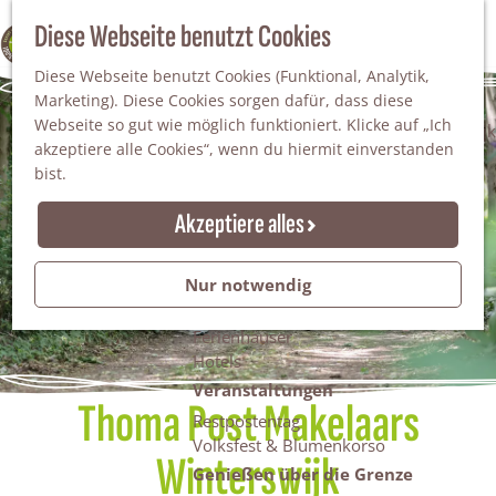
Da staunt man!
S
Diese Webseite benutzt Cookies
100% WINTERSWIJK
Freiheitsbäume
u
M
Natur
Diese Webseite benutzt Cookies (Funktional, Analytik,
c
e
Marketing). Diese Cookies sorgen dafür, dass diese
h
n
Naturgebiete
Webseite so gut wie möglich funktioniert. Klicke auf „Ich
e
ü
Nationaler Landschaftspark Winterswijk
akzeptiere alle Cookies“, wenn du hiermit einverstanden
n
Der Steingrube
bist.
Erholungssee Hilgelo
Gärten & Parks
Akzeptiere alles
Übernachten
Campingplätze & Ferienparks
Nur notwendig
Gruppenunterkünfte
Bed & Breakfasts
Ferienhäuser
Hotels
Veranstaltungen
Thoma Post Makelaars
Restpostentag
Volksfest & Blumenkorso
Winterswijk
Genießen über die Grenze