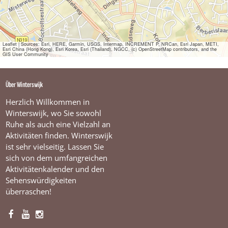
M
a
k
e
l
Leaflet
|
Sources: Esri, HERE, Garmin, USGS, Intermap, INCREMENT P, NRCan, Esri Japan, METI,
Esri China (Hong Kong), Esri Korea, Esri (Thailand), NGCC, (c) OpenStreetMap contributors, and the
a
GIS User Community
a
r
s
Über Winterswijk
W
i
Herzlich Willkommen in
n
Winterswijk, wo Sie sowohl
t
Ruhe als auch eine Vielzahl an
e
Aktivitäten finden. Winterswijk
r
s
ist sehr vielseitig. Lassen Sie
w
sich von dem umfangreichen
i
Aktivitätenkalender und den
j
Sehenswürdigkeiten
k
überraschen!
F
Y
I