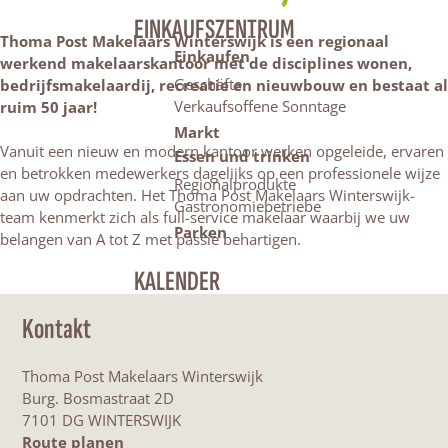
EINKAUFSZENTRUM
Thoma Post Makelaars Winterswijk is een regionaal
Einkaufen
werkend makelaarskantoor met de disciplines wonen,
Geschäfte
bedrijfsmakelaardij, recreatie en nieuwbouw en bestaat al
Verkaufsoffene Sonntage
ruim 50 jaar!
Markt
Vanuit een nieuw en modern kantoor werken opgeleide, ervaren
Essen und trinken
en betrokken medewerkers dagelijks op een professionele wijze
Regionalprodukte
aan uw opdrachten. Het Thoma Post Makelaars Winterswijk-
Gastronomiebetriebe
team kenmerkt zich als full-service makelaar waarbij we uw
Parken
belangen van A tot Z met passie behartigen.
KALENDER
Kontakt
Thoma Post Makelaars Winterswijk
Burg. Bosmastraat 2D
7101 DG WINTERSWIJK
b
Route planen