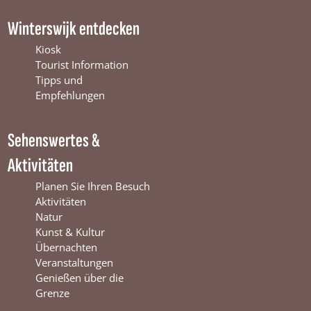
a
o
n
c
u
s
Winterswijk entdecken
e
T
t
b
u
a
Kiosk
o
b
g
Tourist Information
o
e
r
Tipps und
k
W
a
Empfehlungen
W
i
m
i
n
W
Sehenswertes &
n
t
i
t
e
n
Aktivitäten
e
r
t
r
s
e
Planen Sie Ihren Besuch
s
w
r
Aktivitäten
w
i
s
Natur
i
j
w
Kunst & Kultur
j
k
i
Übernachten
k
j
Veranstaltungen
k
Genießen über die
Grenze