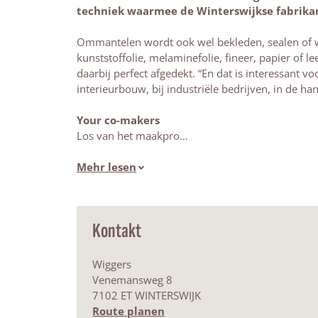
techniek waarmee de Winterswijkse fabrikan
Ommantelen wordt ook wel bekleden, sealen of 
kunststoffolie, melaminefolie, fineer, papier of 
daarbij perfect afgedekt. “En dat is interessant v
interieurbouw, bij industriële bedrijven, in de ha
Your co-makers
Los van het maakpro…
Mehr lesen
Kontakt
Wiggers
Venemansweg 8
7102 ET WINTERSWIJK
b
Route planen