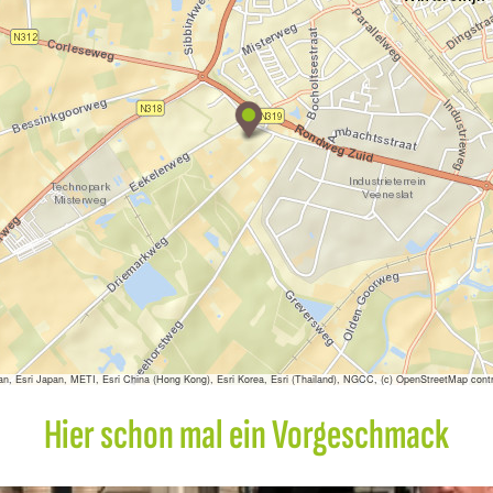
W
i
g
g
e
r
s
sri Japan, METI, Esri China (Hong Kong), Esri Korea, Esri (Thailand), NGCC, (c) OpenStreetMap contr
Hier schon mal ein Vorgeschmack