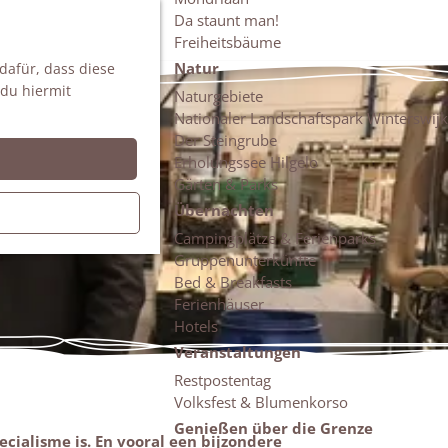
Da staunt man!
S
Freiheitsbäume
u
M
Natur
 dafür, dass diese
c
e
 du hiermit
h
n
Naturgebiete
e
ü
Nationaler Landschaftspark Winterswijk
n
Der Steingrube
Erholungssee Hilgelo
Gärten & Parks
Übernachten
Campingplätze & Ferienparks
Gruppenunterkünfte
Bed & Breakfasts
Ferienhäuser
Hotels
Veranstaltungen
Restpostentag
Volksfest & Blumenkorso
Genießen über die Grenze
ialisme is. En vooral een bijzondere