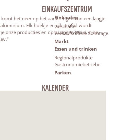
EINKAUFSZENTRUM
Einkaufen
komt het neer op het aanbrengen van een laagje
 aluminium. Elk hoekje en elk profiel wordt
Geschäfte
d je onze producties en oplossingen terug in de
Verkaufsoffene Sonntage
uw.”
Markt
Essen und trinken
Regionalprodukte
Gastronomiebetriebe
Parken
KALENDER