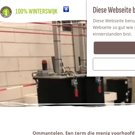
Diese Webseite 
100% WINTERSWIJK
Diese Webseite benut
Webseite so gut wie m
einverstanden bist.
Ommantelen. Een term die menig voorhoofd do