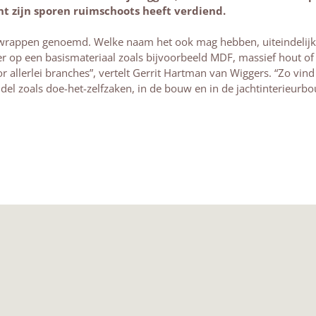
t zijn sporen ruimschoots heeft verdiend.
wrappen genoemd. Welke naam het ook mag hebben, uiteindelijk 
leer op een basismateriaal zoals bijvoorbeeld MDF, massief hout of
oor allerlei branches”, vertelt Gerrit Hartman van Wiggers. “Zo vin
ndel zoals doe-het-zelfzaken, in de bouw en in de jachtinterieurbo