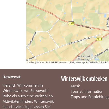
Leaflet
|
Sources: Esri, HERE, Garmin, USGS, Intermap, INCREMENT P, NRCan, E
Über Winterswijk
Winterswijk entdecken
Herzlich Willkommen in
Kiosk
Winterswijk, wo Sie sowohl
Tourist Information
Ruhe als auch eine Vielzahl an
Tipps und Empfehlung
Aktivitäten finden. Winterswijk
ist sehr vielseitig. Lassen Sie