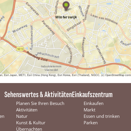
S
h
o
e
b
y
sri Japan, METI, Esri China (Hong Kong), Esri Korea, Esri (Thailand), NGCC, (c) OpenStreetMap contr
Sehenswertes & Aktivitäten
Einkaufszentrum
Planen Sie Ihren Besuch
Einkaufen
Aktivitäten
Markt
en
Natur
Essen und trinken
Kunst & Kultur
Parken
Übernachten