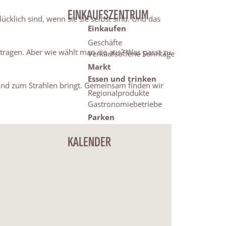
EINKAUFSZENTRUM
ücklich sind, wenn sie sie selbst sind. Und das
Einkaufen
Geschäfte
u tragen. Aber wie wählt man sie aus? Was passt zu
Verkaufsoffene Sonntage
Markt
Essen und trinken
t und zum Strahlen bringt. Gemeinsam finden wir
Regionalprodukte
Gastronomiebetriebe
Parken
KALENDER