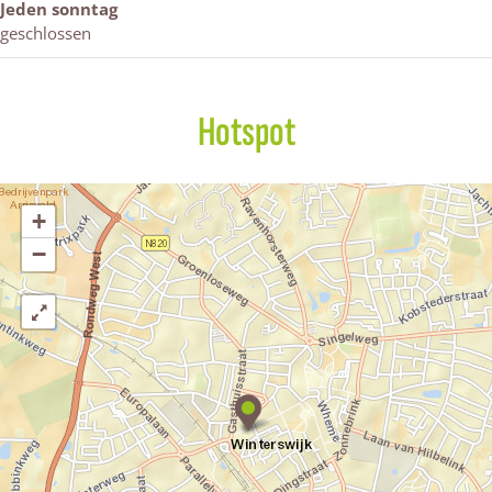
Jeden sonntag
geschlossen
Hotspot
+
−
C
a
f
é
D