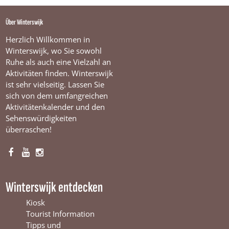
Über Winterswijk
Herzlich Willkommen in
Winterswijk, wo Sie sowohl
Ruhe als auch eine Vielzahl an
Aktivitäten finden. Winterswijk
ist sehr vielseitig. Lassen Sie
sich von dem umfangreichen
Aktivitätenkalender und den
Sehenswürdigkeiten
überraschen!
F
Y
I
a
o
n
c
u
s
Winterswijk entdecken
e
T
t
b
u
a
Kiosk
o
b
g
Tourist Information
o
e
r
Tipps und