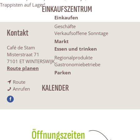
Trappisten auf Lager!
EINKAUFSZENTRUM
Einkaufen
Geschäfte
Kontakt
Verkaufsoffene Sonntage
Markt
Café de Stam
Essen und trinken
Misterstraat 71
Regionalprodukte
7101 ET WINTERSWIJK
Gastronomiebetriebe
b
Route planen
Parken
i
b
s
Route
KALENDER
i
C
C
Anrufen
s
a
a
F
C
f
f
a
a
é
é
c
f
D
D
e
é
e
e
b
D
S
S
Öffnungszeiten
o
e
t
t