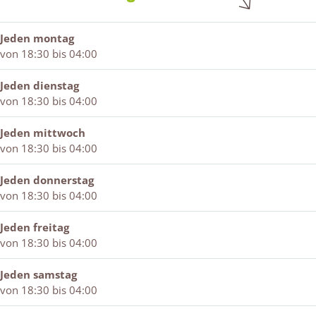
o
S
a
a
k
t
m
m
Jeden montag
C
a
von 18:30 bis 04:00
a
m
f
é
Jeden dienstag
D
von 18:30 bis 04:00
e
S
Jeden mittwoch
t
von 18:30 bis 04:00
a
m
Jeden donnerstag
von 18:30 bis 04:00
Jeden freitag
von 18:30 bis 04:00
Jeden samstag
von 18:30 bis 04:00