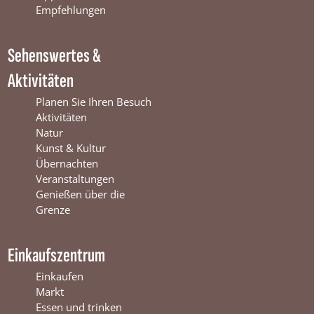
k
W
a
Empfehlungen
W
i
m
i
n
W
Sehenswertes &
n
t
i
t
e
n
Aktivitäten
e
r
t
r
s
e
Planen Sie Ihren Besuch
s
w
r
Aktivitäten
w
i
s
Natur
i
j
w
Kunst & Kultur
j
k
i
Übernachten
k
j
Veranstaltungen
k
Genießen über die
Grenze
Einkaufszentrum
Einkaufen
Markt
Essen und trinken