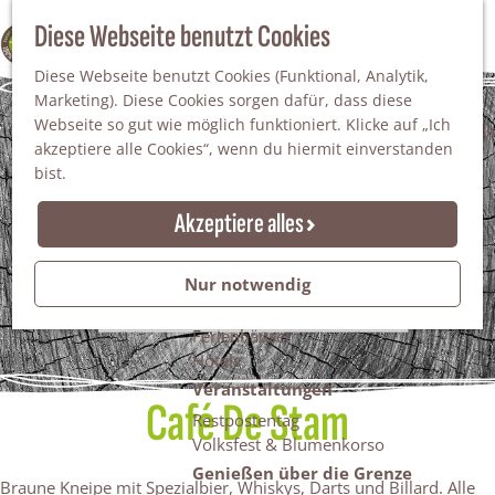
Da staunt man!
S
Diese Webseite benutzt Cookies
100% WINTERSWIJK
Freiheitsbäume
u
M
Natur
Diese Webseite benutzt Cookies (Funktional, Analytik,
c
e
Marketing). Diese Cookies sorgen dafür, dass diese
h
n
Naturgebiete
Webseite so gut wie möglich funktioniert. Klicke auf „Ich
e
ü
Nationaler Landschaftspark Winterswijk
akzeptiere alle Cookies“, wenn du hiermit einverstanden
n
Der Steingrube
bist.
Erholungssee Hilgelo
Gärten & Parks
Akzeptiere alles
Übernachten
Campingplätze & Ferienparks
Nur notwendig
Gruppenunterkünfte
Bed & Breakfasts
Ferienhäuser
Hotels
Veranstaltungen
Café De Stam
Restpostentag
Volksfest & Blumenkorso
Genießen über die Grenze
Braune Kneipe mit Spezialbier, Whiskys, Darts und Billard. Alle