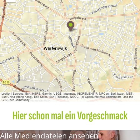
M
a
x
i
n
e
F
a
s
h
i
o
n
Leaflet
|
Sources: Esri, HERE, Garmin, USGS, Intermap, INCREMENT P, NRCan, Esri Japan, METI,
Esri China (Hong Kong), Esri Korea, Esri (Thailand), NGCC, (c) OpenStreetMap contributors, and the
GIS User Community
Hier schon mal ein Vorgeschmack
Alle Mediendateien ansehen