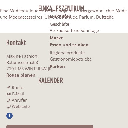
EINKAUFSZENTRUM
Eine Modeboutique in Winterswijk mit außergewöhnlicher Mode
Einkaufen
und Modeaccessoires, Uhren, Schmuck, Parfüm, Duftseife
Geschäfte
Verkaufsoffene Sonntage
Markt
Kontakt
Essen und trinken
Regionalprodukte
Maxine Fashion
Gastronomiebetriebe
Ratumsestraat 3
Parken
7101 MS WINTERSWIJK
b
Route planen
KALENDER
i
b
s
Route
i
b
M
E-Mail
s
i
M
a
Anrufen
M
s
a
a
x
Webseite
a
M
x
b
i
F
x
a
i
M
n
a
i
x
n
a
e