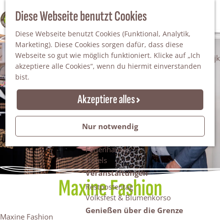
Da staunt man!
S
Diese Webseite benutzt Cookies
100% WINTERSWIJK
Freiheitsbäume
u
M
Natur
Diese Webseite benutzt Cookies (Funktional, Analytik,
c
e
Marketing). Diese Cookies sorgen dafür, dass diese
h
n
Naturgebiete
Webseite so gut wie möglich funktioniert. Klicke auf „Ich
e
ü
Nationaler Landschaftspark Winterswijk
akzeptiere alle Cookies“, wenn du hiermit einverstanden
n
Der Steingrube
bist.
Erholungssee Hilgelo
Gärten & Parks
Akzeptiere alles
Übernachten
Campingplätze & Ferienparks
Nur notwendig
Gruppenunterkünfte
Bed & Breakfasts
Ferienhäuser
Hotels
Veranstaltungen
Maxine Fashion
Restpostentag
Volksfest & Blumenkorso
Genießen über die Grenze
Maxine Fashion