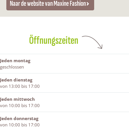
Naar de website van Maxine Fashion
c
n
i
e
x
F
e
e
n
F
i
a
b
F
e
a
n
s
o
a
F
s
e
h
o
s
a
h
F
i
k
h
s
i
a
o
Öffnungszeiten
M
i
h
o
s
n
a
o
i
n
h
x
n
o
i
i
n
o
Jeden montag
n
n
geschlossen
e
F
Jeden dienstag
a
von 13:00 bis 17:00
s
h
Jeden mittwoch
i
von 10:00 bis 17:00
o
n
Jeden donnerstag
von 10:00 bis 17:00