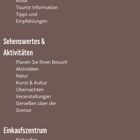
Kiosk
o
b
g
Tourist Information
o
e
r
Tipps und
k
W
a
Empfehlungen
W
i
m
i
n
W
Sehenswertes &
n
t
i
t
e
n
Aktivitäten
e
r
t
r
s
e
Planen Sie Ihren Besuch
s
w
r
Aktivitäten
w
i
s
Natur
i
j
w
Kunst & Kultur
j
k
i
Übernachten
k
j
Veranstaltungen
k
Genießen über die
Grenze
Einkaufszentrum
Einkaufen