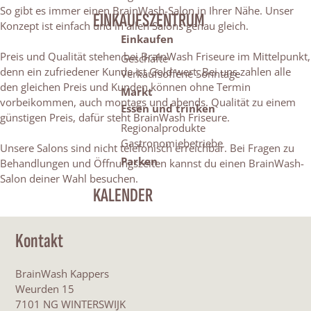
So gibt es immer einen BrainWash-Salon in Ihrer Nähe. Unser
EINKAUFSZENTRUM
Konzept ist einfach und in allen Salons genau gleich.
Einkaufen
Preis und Qualität stehen bei BrainWash Friseure im Mittelpunkt,
Geschäfte
denn ein zufriedener Kunde ist Gold wert. Bei uns zahlen alle
Verkaufsoffene Sonntage
den gleichen Preis und Kunden können ohne Termin
Markt
vorbeikommen, auch montags und abends. Qualität zu einem
Essen und trinken
günstigen Preis, dafür steht BrainWash Friseure.
Regionalprodukte
Gastronomiebetriebe
Unsere Salons sind nicht telefonisch erreichbar. Bei Fragen zu
Parken
Behandlungen und Öffnungszeiten kannst du einen BrainWash-
Salon deiner Wahl besuchen.
KALENDER
Kontakt
BrainWash Kappers
Weurden 15
7101 NG WINTERSWIJK