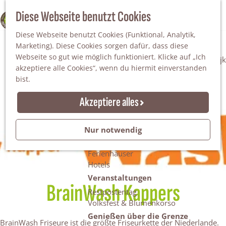
Da staunt man!
S
Diese Webseite benutzt Cookies
100% WINTERSWIJK
Freiheitsbäume
u
M
Natur
Diese Webseite benutzt Cookies (Funktional, Analytik,
c
e
Marketing). Diese Cookies sorgen dafür, dass diese
h
n
Naturgebiete
Webseite so gut wie möglich funktioniert. Klicke auf „Ich
e
ü
Nationaler Landschaftspark Winterswijk
akzeptiere alle Cookies“, wenn du hiermit einverstanden
n
Der Steingrube
bist.
Erholungssee Hilgelo
Gärten & Parks
Akzeptiere alles
Übernachten
Campingplätze & Ferienparks
Nur notwendig
Gruppenunterkünfte
Bed & Breakfasts
Ferienhäuser
Hotels
Veranstaltungen
BrainWash Kappers
Restpostentag
Volksfest & Blumenkorso
Genießen über die Grenze
BrainWash Friseure ist die größte Friseurkette der Niederlande.