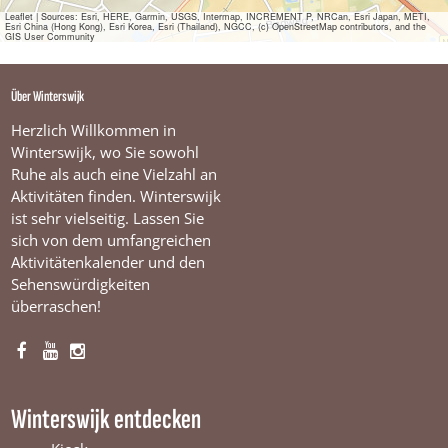
e
Leaflet
|
Sources: Esri, HERE, Garmin, USGS, Intermap, INCREMENT P, NRCan, Esri Japan, METI,
Esri China (Hong Kong), Esri Korea, Esri (Thailand), NGCC, (c) OpenStreetMap contributors, and the
r
GIS User Community
s
Über Winterswijk
Herzlich Willkommen in
Winterswijk, wo Sie sowohl
Ruhe als auch eine Vielzahl an
Aktivitäten finden. Winterswijk
ist sehr vielseitig. Lassen Sie
sich von dem umfangreichen
Aktivitätenkalender und den
Sehenswürdigkeiten
überraschen!
F
Y
I
a
o
n
c
u
s
Winterswijk entdecken
e
T
t
b
u
a