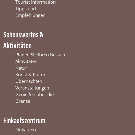
o
b
g
Tourist Information
o
e
r
Tipps und
k
W
a
Empfehlungen
W
i
m
i
n
W
Sehenswertes &
n
t
i
t
e
n
Aktivitäten
e
r
t
r
s
e
Planen Sie Ihren Besuch
s
w
r
Aktivitäten
w
i
s
Natur
i
j
w
Kunst & Kultur
j
k
i
Übernachten
k
j
Veranstaltungen
k
Genießen über die
Grenze
Einkaufszentrum
Einkaufen