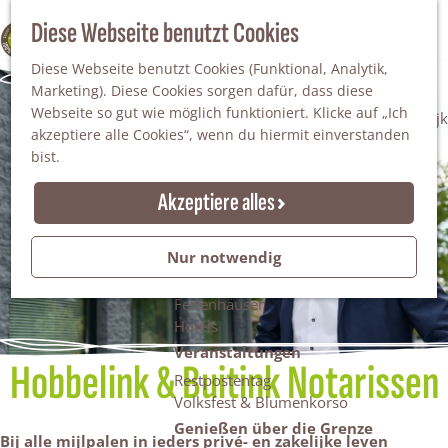
Da staunt man!
S
Diese Webseite benutzt Cookies
100% WINTERSWIJK
Freiheitsbäume
u
M
Natur
Diese Webseite benutzt Cookies (Funktional, Analytik,
c
e
Marketing). Diese Cookies sorgen dafür, dass diese
h
n
Naturgebiete
Webseite so gut wie möglich funktioniert. Klicke auf „Ich
e
ü
Nationaler Landschaftspark Winterswijk
akzeptiere alle Cookies“, wenn du hiermit einverstanden
n
Der Steingrube
bist.
Erholungssee Hilgelo
Gärten & Parks
Akzeptiere alles
Übernachten
Campingplätze & Ferienparks
Nur notwendig
Gruppenunterkünfte
Bed & Breakfasts
Ferienhäuser
Hotels
Veranstaltungen
Hobbelink & Buitink Notarissen
Restpostentag
Volksfest & Blumenkorso
Genießen über die Grenze
Bij alle mijlpalen in ieders privé- en zakelijke leven