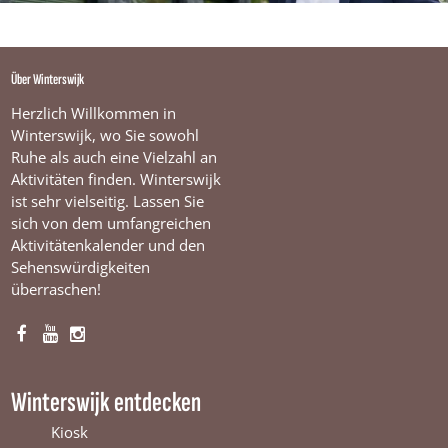
Über Winterswijk
Herzlich Willkommen in
Winterswijk, wo Sie sowohl
Ruhe als auch eine Vielzahl an
Aktivitäten finden. Winterswijk
ist sehr vielseitig. Lassen Sie
sich von dem umfangreichen
Aktivitätenkalender und den
Sehenswürdigkeiten
überraschen!
F
Y
I
a
o
n
c
u
s
Winterswijk entdecken
e
T
t
b
u
a
Kiosk