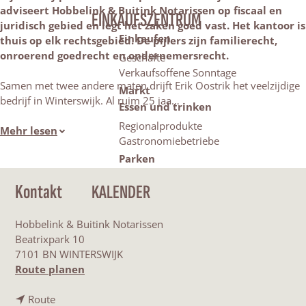
adviseert Hobbelink & Buitink Notarissen op fiscaal en
EINKAUFSZENTRUM
juridisch gebied en legt het zaken goed vast. Het kantoor is
Einkaufen
thuis op elk rechtsgebied. De pijlers zijn familierecht,
onroerend goedrecht en ondernemersrecht.
Geschäfte
Verkaufsoffene Sonntage
Samen met twee andere maten drijft Erik Oostrik het veelzijdige
Markt
bedrijf in Winterswijk. Al ruim 25 jaa…
Essen und trinken
Regionalprodukte
Mehr lesen
Gastronomiebetriebe
Parken
Kontakt
KALENDER
Hobbelink & Buitink Notarissen
Beatrixpark 10
7101 BN WINTERSWIJK
b
Route planen
i
b
s
Route