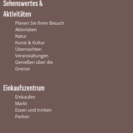
Sehenswertes &
n
t
i
t
e
n
Aktivitäten
e
r
t
r
s
e
Planen Sie Ihren Besuch
s
w
r
Aktivitäten
w
i
s
Natur
i
j
w
Kunst & Kultur
j
k
i
Übernachten
k
j
Veranstaltungen
k
Genießen über die
Grenze
Einkaufszentrum
Einkaufen
Markt
Essen und trinken
Parken