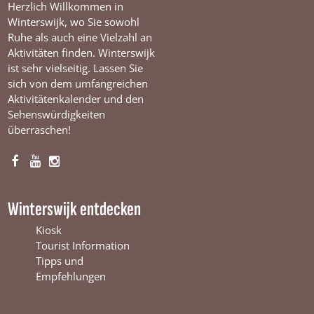
Herzlich Willkommen in
Winterswijk, wo Sie sowohl
Ruhe als auch eine Vielzahl an
Aktivitäten finden. Winterswijk
ist sehr vielseitig. Lassen Sie
sich von dem umfangreichen
Aktivitätenkalender und den
Sehenswürdigkeiten
überraschen!
F
Y
I
a
o
n
c
u
s
Winterswijk entdecken
e
T
t
b
u
a
Kiosk
o
b
g
Tourist Information
o
e
r
Tipps und
k
W
a
Empfehlungen
W
i
m
i
n
W