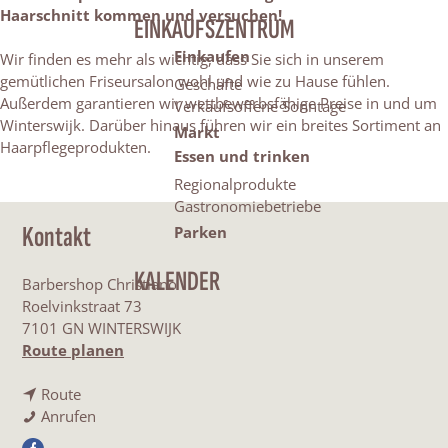
Haarschnitt kommen und versuchen!
EINKAUFSZENTRUM
Einkaufen
Wir finden es mehr als wichtig, dass Sie sich in unserem
gemütlichen Friseursalon wohl und wie zu Hause fühlen.
Geschäfte
Außerdem garantieren wir wettbewerbsfähige Preise in und um
Verkaufsoffene Sonntage
Winterswijk. Darüber hinaus führen wir ein breites Sortiment an
Markt
Haarpflegeprodukten.
Essen und trinken
Regionalprodukte
Gastronomiebetriebe
Kontakt
Parken
KALENDER
Barbershop Christiano
Roelvinkstraat 73
7101 GN WINTERSWIJK
b
Route planen
i
b
s
Route
i
B
B
Anrufen
s
a
a