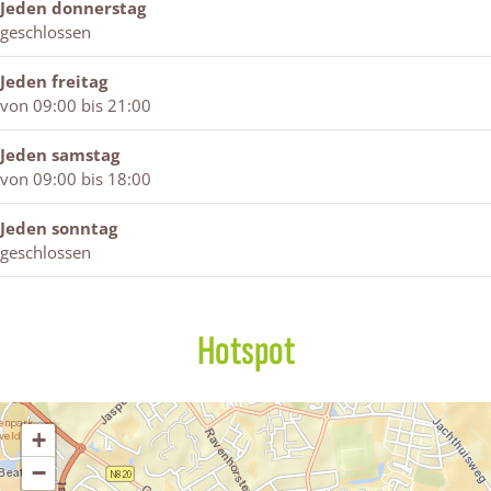
i
Jeden donnerstag
s
geschlossen
t
i
Jeden freitag
a
von 09:00 bis 21:00
n
o
Jeden samstag
von 09:00 bis 18:00
Jeden sonntag
geschlossen
Hotspot
+
−