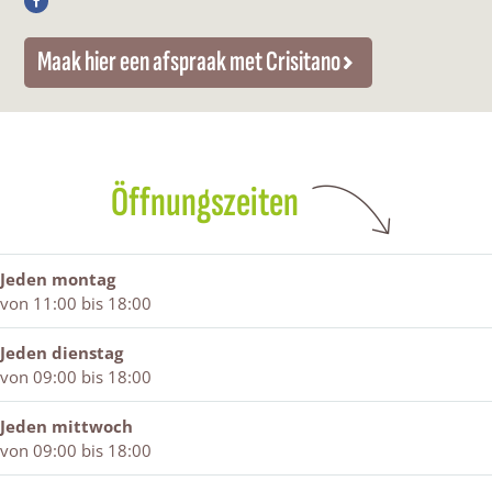
F
B
r
r
a
a
b
b
Maak hier een afspraak met Crisitano
c
r
e
e
e
b
r
r
b
e
s
s
o
r
h
h
o
s
o
o
k
h
p
p
Öffnungszeiten
B
o
C
C
a
p
r
r
r
C
i
i
b
r
s
s
Jeden montag
e
i
t
t
von 11:00 bis 18:00
r
s
i
i
s
t
a
a
Jeden dienstag
h
i
n
n
von 09:00 bis 18:00
o
a
o
o
p
n
Jeden mittwoch
C
o
von 09:00 bis 18:00
r