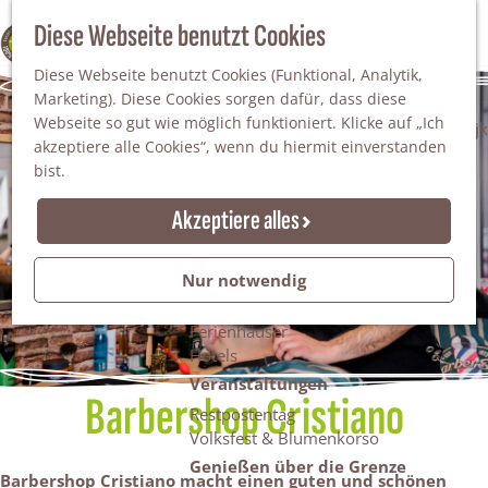
Da staunt man!
S
Diese Webseite benutzt Cookies
100% WINTERSWIJK
Freiheitsbäume
u
M
Natur
Diese Webseite benutzt Cookies (Funktional, Analytik,
c
e
Marketing). Diese Cookies sorgen dafür, dass diese
h
n
Naturgebiete
Webseite so gut wie möglich funktioniert. Klicke auf „Ich
e
ü
Nationaler Landschaftspark Winterswijk
akzeptiere alle Cookies“, wenn du hiermit einverstanden
n
Der Steingrube
bist.
Erholungssee Hilgelo
Gärten & Parks
Akzeptiere alles
Übernachten
Campingplätze & Ferienparks
Nur notwendig
Gruppenunterkünfte
Bed & Breakfasts
Ferienhäuser
Hotels
Veranstaltungen
Barbershop Cristiano
Restpostentag
Volksfest & Blumenkorso
Genießen über die Grenze
Barbershop Cristiano macht einen guten und schönen