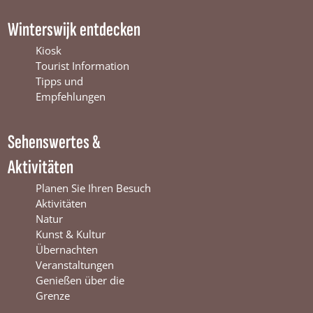
a
o
n
c
u
s
Winterswijk entdecken
e
T
t
b
u
a
Kiosk
o
b
g
Tourist Information
o
e
r
Tipps und
k
W
a
Empfehlungen
W
i
m
i
n
W
Sehenswertes &
n
t
i
t
e
n
Aktivitäten
e
r
t
r
s
e
Planen Sie Ihren Besuch
s
w
r
Aktivitäten
w
i
s
Natur
i
j
w
Kunst & Kultur
j
k
i
Übernachten
k
j
Veranstaltungen
k
Genießen über die
Grenze