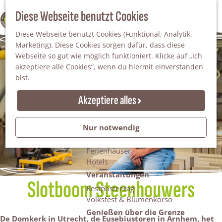
Da staunt man!
S
Diese Webseite benutzt Cookies
100% WINTERSWIJK
Freiheitsbäume
u
M
Natur
Diese Webseite benutzt Cookies (Funktional, Analytik,
c
e
Marketing). Diese Cookies sorgen dafür, dass diese
h
n
Naturgebiete
Webseite so gut wie möglich funktioniert. Klicke auf „Ich
e
ü
Nationaler Landschaftspark Winterswijk
akzeptiere alle Cookies“, wenn du hiermit einverstanden
n
Der Steingrube
bist.
Erholungssee Hilgelo
Gärten & Parks
Akzeptiere alles
Übernachten
Campingplätze & Ferienparks
Nur notwendig
Gruppenunterkünfte
Bed & Breakfasts
Ferienhäuser
Hotels
Veranstaltungen
Slotboom Steenhouwers
Restpostentag
Volksfest & Blumenkorso
Genießen über die Grenze
De Domkerk in Utrecht, de Eusebiustoren in Arnhem, het