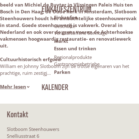
beeld van Michiel de Ruyter in Vlissingen Paleis Huis ten
EINKAUFSZENTRUM
Bosch in Den Haag, de Oude Kerk in Amsterdam, Slotboom
Einkaufen
Steenhouwers houdt het ambachtelijke steenhouwersvak
in stand. Goede steenhouwerij is vakwerk. Overal in
Geschäfte
Nederland en ook over de grens voeren de Achterhoekse
Verkaufsoffene Sonntage
vakmensen hoogwaardig restauratie- en renovatiewerk
Markt
uit.
Essen und trinken
Regionalprodukte
Cultuurhistorisch erfgoed
Gastronomiebetriebe
William en Johnny Slotboom zijn de trotse eigenaren van het
Parken
prachtige, ruim zestigj…
KALENDER
Mehr lesen
Kontakt
Slotboom Steenhouwers
Snelliusstraat 6