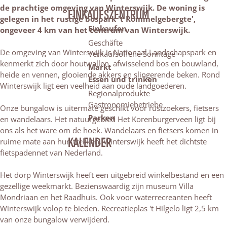
de prachtige omgeving van Winterswijk. De woning is
EINKAUFSZENTRUM
gelegen in het rustige bospark 't Rommelgebergte',
Einkaufen
ongeveer 4 km van het centrum van Winterswijk.
Geschäfte
De omgeving van Winterswijk is Nationaal Landschapspark en
Verkaufsoffene Sonntage
kenmerkt zich door houtwallen, afwisselend bos en bouwland,
Markt
heide en vennen, glooiende akkers en slingerende beken. Rond
Essen und trinken
Winterswijk ligt een veelheid aan oude landgoederen.
Regionalprodukte
Gastronomiebetriebe
Onze bungalow is uitermate geschikt voor rustzoekers, fietsers
Parken
en wandelaars. Het natuurgebied Het Korenburgerveen ligt bij
ons als het ware om de hoek. Wandelaars en fietsers komen in
KALENDER
ruime mate aan hun trekken. Winterswijk heeft het dichtste
fietspadennet van Nederland.
Het dorp Winterswijk heeft een uitgebreid winkelbestand en een
gezellige weekmarkt. Bezienswaardig zijn museum Villa
Mondriaan en het Raadhuis. Ook voor waterrecreanten heeft
Winterswijk volop te bieden. Recreatieplas 't Hilgelo ligt 2,5 km
van onze bungalow verwijderd.