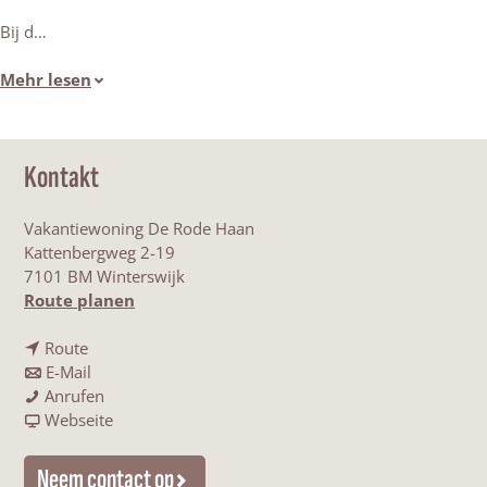
Bij d…
Mehr lesen
Kontakt
Vakantiewoning De Rode Haan
Kattenbergweg 2-19
7101 BM Winterswijk
b
Route planen
i
b
s
Route
i
b
V
E-Mail
s
i
V
a
Anrufen
V
s
a
a
k
Webseite
a
V
k
b
a
k
a
a
V
n
Neem contact op