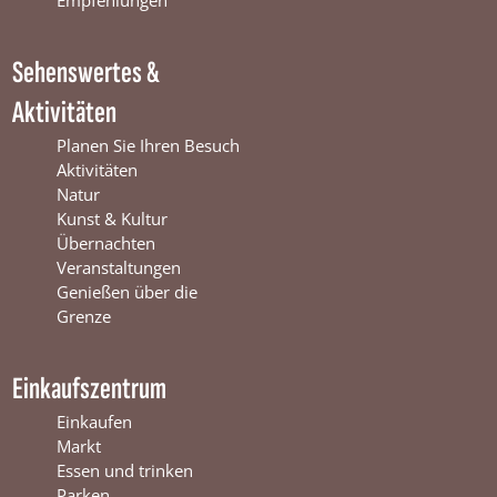
Empfehlungen
W
i
m
i
n
W
Sehenswertes &
n
t
i
t
e
n
Aktivitäten
e
r
t
r
s
e
Planen Sie Ihren Besuch
s
w
r
Aktivitäten
w
i
s
Natur
i
j
w
Kunst & Kultur
j
k
i
Übernachten
k
j
Veranstaltungen
k
Genießen über die
Grenze
Einkaufszentrum
Einkaufen
Markt
Essen und trinken
Parken