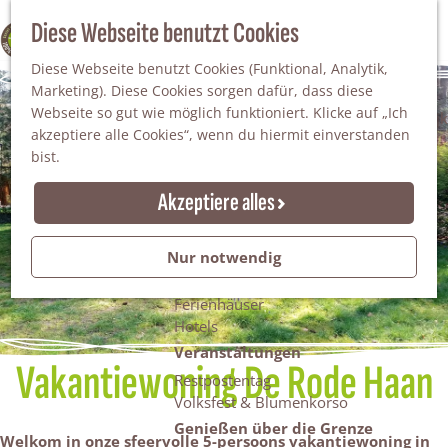
Da staunt man!
S
Diese Webseite benutzt Cookies
100% WINTERSWIJK
Freiheitsbäume
u
M
Natur
Diese Webseite benutzt Cookies (Funktional, Analytik,
c
e
Marketing). Diese Cookies sorgen dafür, dass diese
h
n
Naturgebiete
Webseite so gut wie möglich funktioniert. Klicke auf „Ich
e
ü
Nationaler Landschaftspark Winterswijk
akzeptiere alle Cookies“, wenn du hiermit einverstanden
n
Der Steingrube
bist.
Erholungssee Hilgelo
Gärten & Parks
Akzeptiere alles
Übernachten
Campingplätze & Ferienparks
Nur notwendig
Gruppenunterkünfte
Bed & Breakfasts
Ferienhäuser
Hotels
Veranstaltungen
Vakantiewoning De Rode Haan
Restpostentag
Volksfest & Blumenkorso
Genießen über die Grenze
Welkom in onze sfeervolle 5-persoons vakantiewoning in