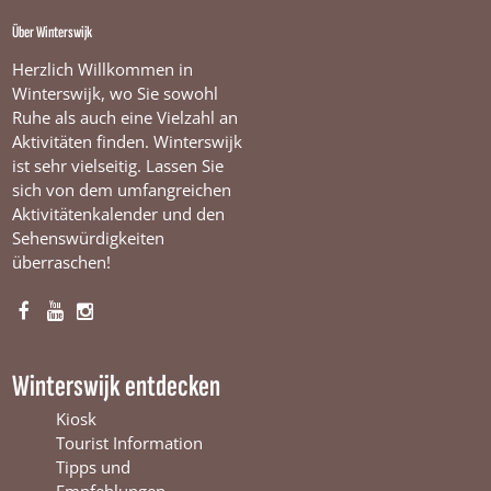
Über Winterswijk
Herzlich Willkommen in
Winterswijk, wo Sie sowohl
Ruhe als auch eine Vielzahl an
Aktivitäten finden. Winterswijk
ist sehr vielseitig. Lassen Sie
sich von dem umfangreichen
Aktivitätenkalender und den
Sehenswürdigkeiten
überraschen!
F
Y
I
a
o
n
c
u
s
Winterswijk entdecken
e
T
t
b
u
a
Kiosk
o
b
g
Tourist Information
o
e
r
Tipps und
k
W
a