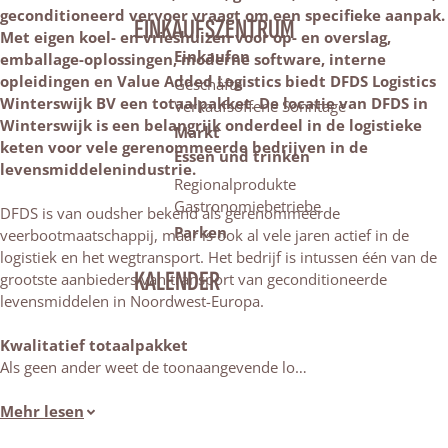
geconditioneerd vervoer vraagt om een specifieke aanpak.
EINKAUFSZENTRUM
Met eigen koel- en vrieshuizen voor op- en overslag,
Einkaufen
emballage-oplossingen, moderne software, interne
opleidingen en Value Added Logistics biedt DFDS Logistics
Geschäfte
Winterswijk BV een totaalpakket
.
De locatie van DFDS in
Verkaufsoffene Sonntage
Winterswijk is een belangrijk onderdeel in de logistieke
Markt
keten voor vele gerenommeerde bedrijven in de
Essen und trinken
levensmiddelenindustrie.
Regionalprodukte
Gastronomiebetriebe
DFDS is van oudsher bekend als gerenommeerde
Parken
veerbootmaatschappij, maar is ook al vele jaren actief in de
logistiek en het wegtransport. Het bedrijf is intussen één van de
KALENDER
grootste aanbieders van transport van geconditioneerde
levensmiddelen in Noordwest-Europa.
Kwalitatief totaalpakket
Als geen ander weet de toonaangevende lo…
Mehr lesen