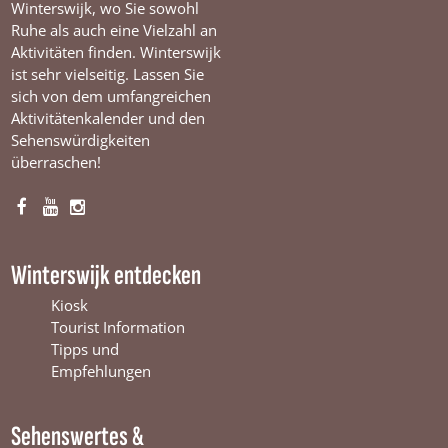
Winterswijk, wo Sie sowohl
Ruhe als auch eine Vielzahl an
Aktivitäten finden. Winterswijk
ist sehr vielseitig. Lassen Sie
sich von dem umfangreichen
Aktivitätenkalender und den
Sehenswürdigkeiten
überraschen!
F
Y
I
a
o
n
c
u
s
Winterswijk entdecken
e
T
t
b
u
a
Kiosk
o
b
g
Tourist Information
o
e
r
Tipps und
k
W
a
Empfehlungen
W
i
m
i
n
W
Sehenswertes &
n
t
i