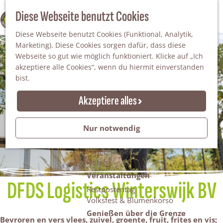
Da staunt man!
S
Diese Webseite benutzt Cookies
100% WINTERSWIJK
Freiheitsbäume
u
M
Natur
Diese Webseite benutzt Cookies (Funktional, Analytik,
c
e
Marketing). Diese Cookies sorgen dafür, dass diese
h
n
Naturgebiete
Webseite so gut wie möglich funktioniert. Klicke auf „Ich
e
ü
Nationaler Landschaftspark Winterswijk
akzeptiere alle Cookies“, wenn du hiermit einverstanden
n
Der Steingrube
bist.
Erholungssee Hilgelo
Gärten & Parks
Akzeptiere alles
Übernachten
Campingplätze & Ferienparks
Nur notwendig
Gruppenunterkünfte
Bed & Breakfasts
Ferienhäuser
Hotels
Veranstaltungen
DFDS Logistics Winterswijk BV
Restpostentag
Volksfest & Blumenkorso
Genießen über die Grenze
Bevroren en vers vlees, zuivel, groente, fruit, frites en vis;