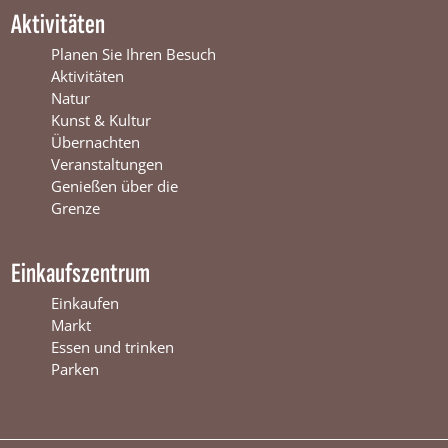
t
e
n
Aktivitäten
e
r
t
r
s
e
Planen Sie Ihren Besuch
s
w
r
Aktivitäten
w
i
s
Natur
i
j
w
Kunst & Kultur
j
k
i
Übernachten
k
j
Veranstaltungen
k
Genießen über die
Grenze
Einkaufszentrum
Einkaufen
Markt
Essen und trinken
Parken