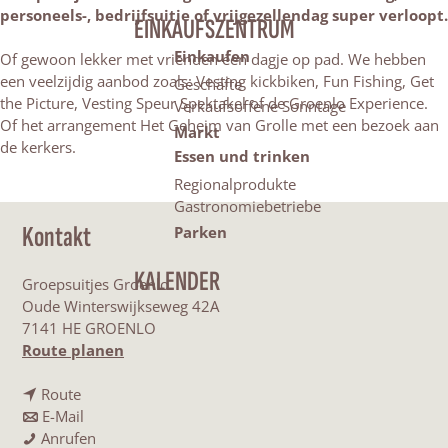
personeels-, bedrijfsuitje of vrijgezellendag super verloopt.
EINKAUFSZENTRUM
Einkaufen
Of gewoon lekker met vrienden een dagje op pad. We hebben
een veelzijdig aanbod zoals: Vesting kickbiken, Fun Fishing, Get
Geschäfte
the Picture, Vesting Speur Spektakel of de Groenlo Experience.
Verkaufsoffene Sonntage
Of het arrangement Het Geheim van Grolle met een bezoek aan
Markt
de kerkers.
Essen und trinken
Regionalprodukte
Gastronomiebetriebe
Kontakt
Parken
KALENDER
Groepsuitjes Groenlo
Oude Winterswijkseweg 42A
7141 HE GROENLO
b
Route planen
i
b
s
Route
i
b
G
E-Mail
s
i
G
r
Anrufen