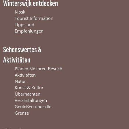
Winterswijk entdecken
e
T
t
b
u
a
Kiosk
o
b
g
Tourist Information
o
e
r
Tipps und
k
W
a
Empfehlungen
W
i
m
i
n
W
Sehenswertes &
n
t
i
t
e
n
Aktivitäten
e
r
t
r
s
e
Planen Sie Ihren Besuch
s
w
r
Aktivitäten
w
i
s
Natur
i
j
w
Kunst & Kultur
j
k
i
Übernachten
k
j
Veranstaltungen
k
Genießen über die
Grenze