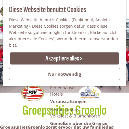
Da staunt man!
S
Diese Webseite benutzt Cookies
100% WINTERSWIJK
Freiheitsbäume
u
M
Natur
Diese Webseite benutzt Cookies (Funktional, Analytik,
c
e
Marketing). Diese Cookies sorgen dafür, dass diese
h
n
Naturgebiete
Webseite so gut wie möglich funktioniert. Klicke auf „Ich
e
ü
Nationaler Landschaftspark Winterswijk
akzeptiere alle Cookies“, wenn du hiermit einverstanden
n
Der Steingrube
bist.
Erholungssee Hilgelo
Gärten & Parks
Akzeptiere alles
Übernachten
Campingplätze & Ferienparks
Nur notwendig
Gruppenunterkünfte
Bed & Breakfasts
Ferienhäuser
Hotels
Veranstaltungen
Groepsuitjes Groenlo
Restpostentag
Volksfest & Blumenkorso
Genießen über die Grenze
GroepsuitjesGroenlo zorgt ervoor dat uw familiedag,