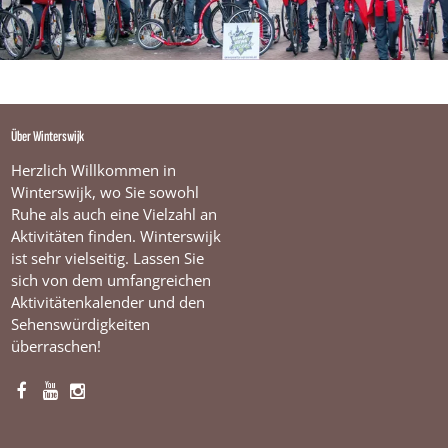
Über Winterswijk
Herzlich Willkommen in
Winterswijk, wo Sie sowohl
Ruhe als auch eine Vielzahl an
Aktivitäten finden. Winterswijk
ist sehr vielseitig. Lassen Sie
sich von dem umfangreichen
Aktivitätenkalender und den
Sehenswürdigkeiten
überraschen!
F
Y
I
a
o
n
c
u
s