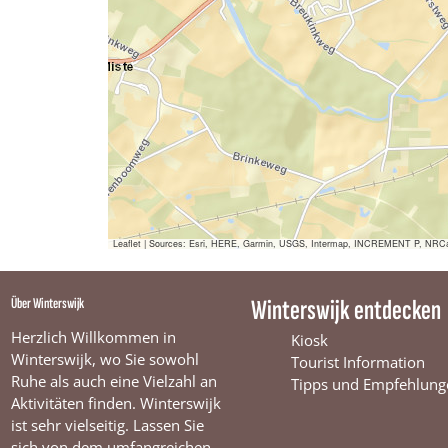
Leaflet
|
Sources: Esri, HERE, Garmin, USGS, Intermap, INCREMENT P, NRCan, E
Über Winterswijk
Winterswijk entdecken
Herzlich Willkommen in
Kiosk
Winterswijk, wo Sie sowohl
Tourist Information
Ruhe als auch eine Vielzahl an
Tipps und Empfehlung
Aktivitäten finden. Winterswijk
ist sehr vielseitig. Lassen Sie
sich von dem umfangreichen