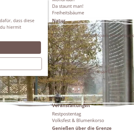
Da staunt man!
S
Freiheitsbäume
u
M
Natur
 dafür, dass diese
c
e
 du hiermit
h
n
Naturgebiete
e
ü
Nationaler Landschaftspark Winterswijk
n
Der Steingrube
Erholungssee Hilgelo
Gärten & Parks
Übernachten
Campingplätze & Ferienparks
Gruppenunterkünfte
Bed & Breakfasts
Ferienhäuser
Hotels
Veranstaltungen
Restpostentag
Volksfest & Blumenkorso
Genießen über die Grenze