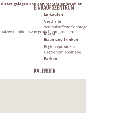
 direct gelegen aan een recreatieplas en er
EINKAUFSZENTRUM
Einkaufen
Geschäfte
Verkaufsoffene Sonntage
erenhuizen temidden van grote boomgroepen.
Markt
Essen und trinken
Regionalprodukte
Gastronomiebetriebe
Parken
KALENDER