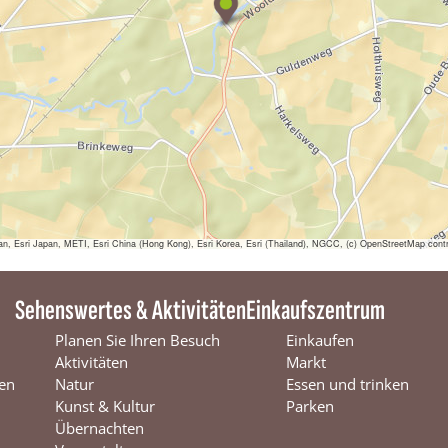
O
P
B
e
r
e
n
s
c
h
o
t
sri Japan, METI, Esri China (Hong Kong), Esri Korea, Esri (Thailand), NGCC, (c) OpenStreetMap contr
Sehenswertes & Aktivitäten
Einkaufszentrum
Planen Sie Ihren Besuch
Einkaufen
Aktivitäten
Markt
en
Natur
Essen und trinken
Kunst & Kultur
Parken
Übernachten