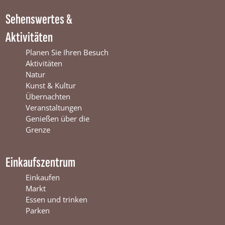
i
n
W
Sehenswertes &
n
t
i
t
e
n
Aktivitäten
e
r
t
r
s
e
Planen Sie Ihren Besuch
s
w
r
Aktivitäten
w
i
s
Natur
i
j
w
Kunst & Kultur
j
k
i
Übernachten
k
j
Veranstaltungen
k
Genießen über die
Grenze
Einkaufszentrum
Einkaufen
Markt
Essen und trinken
Parken