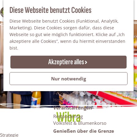
Da staunt man!
S
Diese Webseite benutzt Cookies
100% WINTERSWIJK
Freiheitsbäume
u
M
Natur
Diese Webseite benutzt Cookies (Funktional, Analytik,
c
e
Marketing). Diese Cookies sorgen dafür, dass diese
h
n
Naturgebiete
Webseite so gut wie möglich funktioniert. Klicke auf „Ich
e
ü
Nationaler Landschaftspark Winterswijk
akzeptiere alle Cookies“, wenn du hiermit einverstanden
n
Der Steingrube
bist.
Erholungssee Hilgelo
Gärten & Parks
Akzeptiere alles
Übernachten
Campingplätze & Ferienparks
Nur notwendig
Gruppenunterkünfte
Bed & Breakfasts
Ferienhäuser
Hotels
Veranstaltungen
Wibra
Restpostentag
Volksfest & Blumenkorso
Genießen über die Grenze
Strategie