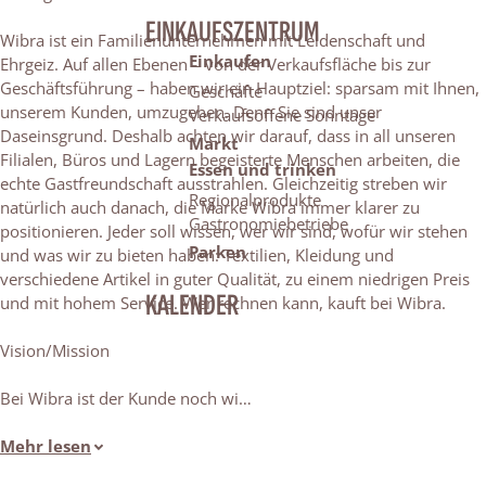
EINKAUFSZENTRUM
Wibra ist ein Familienunternehmen mit Leidenschaft und
Einkaufen
Ehrgeiz. Auf allen Ebenen – von der Verkaufsfläche bis zur
Geschäftsführung – haben wir ein Hauptziel: sparsam mit Ihnen,
Geschäfte
unserem Kunden, umzugehen. Denn Sie sind unser
Verkaufsoffene Sonntage
Daseinsgrund. Deshalb achten wir darauf, dass in all unseren
Markt
Filialen, Büros und Lagern begeisterte Menschen arbeiten, die
Essen und trinken
echte Gastfreundschaft ausstrahlen. Gleichzeitig streben wir
Regionalprodukte
natürlich auch danach, die Marke Wibra immer klarer zu
Gastronomiebetriebe
positionieren. Jeder soll wissen, wer wir sind, wofür wir stehen
Parken
und was wir zu bieten haben: Textilien, Kleidung und
verschiedene Artikel in guter Qualität, zu einem niedrigen Preis
KALENDER
und mit hohem Service. Wer rechnen kann, kauft bei Wibra.
Vision/Mission
Bei Wibra ist der Kunde noch wi…
Mehr lesen