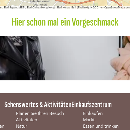
sri Japan, METI, Esri China (Hong Kong), Esri Korea, Esri (Thailand), NGCC, (c) OpenStreetMap contr
Hier schon mal ein Vorgeschmack
Sehenswertes & Aktivitäten
Einkaufszentrum
Planen Sie Ihren Besuch
Einkaufen
Aktivitäten
Markt
en
Natur
Essen und trinken