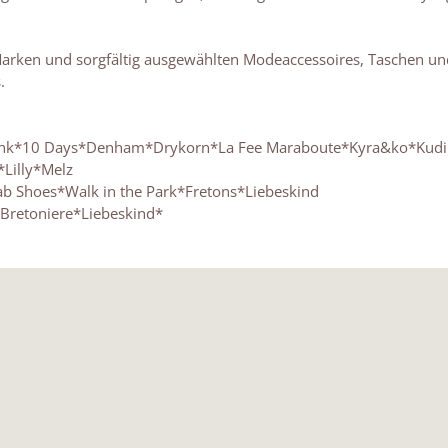
r Marken und sorgfältig ausgewählten Modeaccessoires, Taschen u
.
 Ink*10 Days*Denham*Drykorn*La Fee Maraboute*Kyra&ko*Kudi
*Lilly*Melz
ab Shoes*Walk in the Park*Fretons*Liebeskind
Bretoniere*Liebeskind*