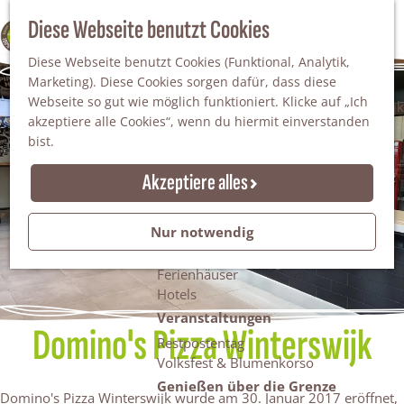
Da staunt man!
S
Diese Webseite benutzt Cookies
100% WINTERSWIJK
Freiheitsbäume
u
M
Natur
Diese Webseite benutzt Cookies (Funktional, Analytik,
c
e
Marketing). Diese Cookies sorgen dafür, dass diese
h
n
Naturgebiete
Webseite so gut wie möglich funktioniert. Klicke auf „Ich
e
ü
Nationaler Landschaftspark Winterswijk
akzeptiere alle Cookies“, wenn du hiermit einverstanden
n
Der Steingrube
bist.
Erholungssee Hilgelo
Gärten & Parks
Akzeptiere alles
Übernachten
Campingplätze & Ferienparks
Nur notwendig
Gruppenunterkünfte
Bed & Breakfasts
Ferienhäuser
Hotels
Veranstaltungen
Domino's Pizza Winterswijk
Restpostentag
Volksfest & Blumenkorso
Genießen über die Grenze
Domino's Pizza Winterswijk wurde am 30. Januar 2017 eröffnet,