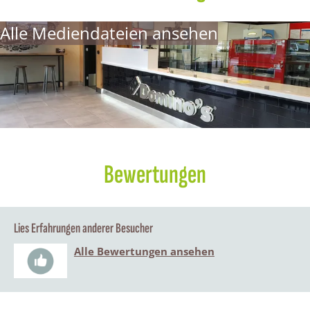
r
s
Alle Mediendateien ansehen
w
i
j
k
Bewertungen
Lies Erfahrungen anderer Besucher
Alle Bewertungen ansehen