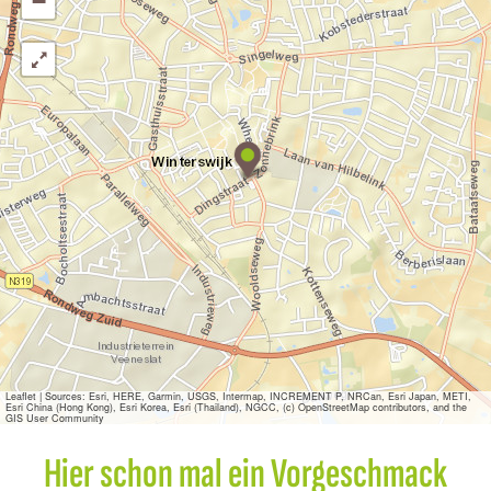
−
D
o
m
i
n
o
'
s
P
i
z
z
a
W
Leaflet
|
Sources: Esri, HERE, Garmin, USGS, Intermap, INCREMENT P, NRCan, Esri Japan, METI,
Esri China (Hong Kong), Esri Korea, Esri (Thailand), NGCC, (c) OpenStreetMap contributors, and the
i
GIS User Community
n
t
Hier schon mal ein Vorgeschmack
e