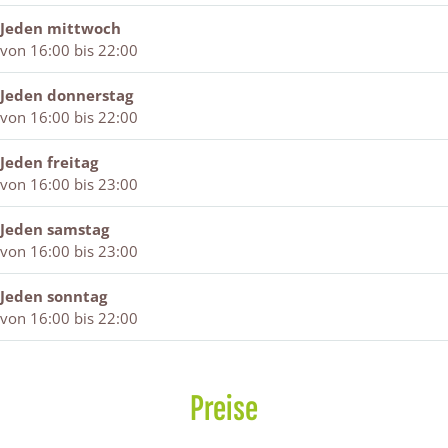
P
s
i
r
e
s
t
w
i
P
z
s
r
w
e
i
Jeden mittwoch
z
i
z
w
s
i
r
j
von 16:00 bis 22:00
z
z
a
i
w
j
s
k
a
z
W
j
i
k
w
Jeden donnerstag
W
a
i
k
j
i
von 16:00 bis 22:00
i
W
n
k
j
n
i
t
k
Jeden freitag
t
n
e
von 16:00 bis 23:00
e
t
r
r
e
s
Jeden samstag
s
r
w
von 16:00 bis 23:00
w
s
i
i
w
j
Jeden sonntag
j
i
k
von 16:00 bis 22:00
k
j
k
Preise