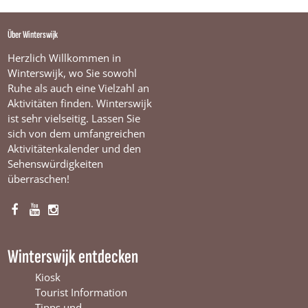
Über Winterswijk
Herzlich Willkommen in
Winterswijk, wo Sie sowohl
Ruhe als auch eine Vielzahl an
Aktivitäten finden. Winterswijk
ist sehr vielseitig. Lassen Sie
sich von dem umfangreichen
Aktivitätenkalender und den
Sehenswürdigkeiten
überraschen!
F
Y
I
a
o
n
c
u
s
Winterswijk entdecken
e
T
t
b
u
a
Kiosk
o
b
g
Tourist Information
o
e
r
Tipps und