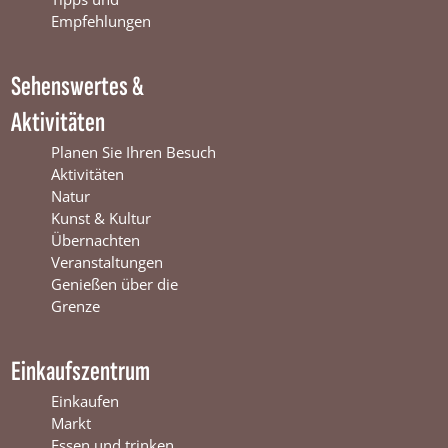
k
W
a
Empfehlungen
W
i
m
i
n
W
Sehenswertes &
n
t
i
t
e
n
Aktivitäten
e
r
t
r
s
e
Planen Sie Ihren Besuch
s
w
r
Aktivitäten
w
i
s
Natur
i
j
w
Kunst & Kultur
j
k
i
Übernachten
k
j
Veranstaltungen
k
Genießen über die
Grenze
Einkaufszentrum
Einkaufen
Markt
Essen und trinken