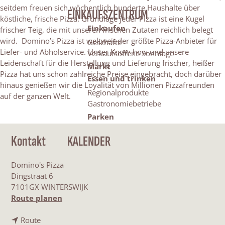
seitdem freuen sich wöchentlich hunderte Haushalte über
EINKAUFSZENTRUM
köstliche, frische Pizza. Grundlage jeder Pizza ist eine Kugel
Einkaufen
frischer Teig, die mit unseren frischen Zutaten reichlich belegt
wird. Domino’s Pizza ist weltweit der größte Pizza-Anbieter für
Geschäfte
Liefer- und Abholservice. Unser Know-how und unsere
Verkaufsoffene Sonntage
Leidenschaft für die Herstellung und Lieferung frischer, heißer
Markt
Pizza hat uns schon zahlreiche Preise eingebracht, doch darüber
Essen und trinken
hinaus genießen wir die Loyalität von Millionen Pizzafreunden
Regionalprodukte
auf der ganzen Welt.
Gastronomiebetriebe
Parken
Kontakt
KALENDER
Domino's Pizza
Dingstraat 6
7101GX WINTERSWIJK
b
Route planen
i
b
s
Route