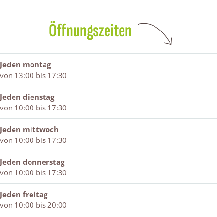
m
o
e
H
&
e
m
&
o
F
Öffnungszeiten
&
e
F
m
a
F
&
a
e
s
a
F
s
&
h
s
a
h
F
i
Jeden montag
h
s
i
a
o
von 13:00 bis 17:30
i
h
o
s
n
o
i
n
h
Jeden dienstag
n
o
i
von 10:00 bis 17:30
n
o
n
Jeden mittwoch
von 10:00 bis 17:30
Jeden donnerstag
von 10:00 bis 17:30
Jeden freitag
von 10:00 bis 20:00