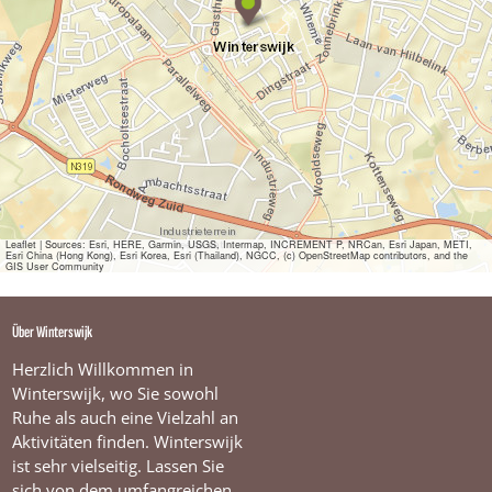
a
V
é
H
o
m
e
&
F
a
s
h
i
Leaflet
|
Sources: Esri, HERE, Garmin, USGS, Intermap, INCREMENT P, NRCan, Esri Japan, METI,
Esri China (Hong Kong), Esri Korea, Esri (Thailand), NGCC, (c) OpenStreetMap contributors, and the
o
GIS User Community
n
Über Winterswijk
Herzlich Willkommen in
Winterswijk, wo Sie sowohl
Ruhe als auch eine Vielzahl an
Aktivitäten finden. Winterswijk
ist sehr vielseitig. Lassen Sie
sich von dem umfangreichen