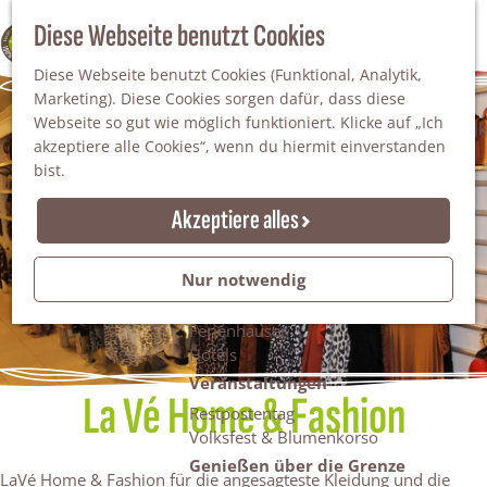
Da staunt man!
S
Diese Webseite benutzt Cookies
100% WINTERSWIJK
Freiheitsbäume
u
M
Natur
Diese Webseite benutzt Cookies (Funktional, Analytik,
c
e
Marketing). Diese Cookies sorgen dafür, dass diese
h
n
Naturgebiete
Webseite so gut wie möglich funktioniert. Klicke auf „Ich
e
ü
Nationaler Landschaftspark Winterswijk
akzeptiere alle Cookies“, wenn du hiermit einverstanden
n
Der Steingrube
bist.
Erholungssee Hilgelo
Gärten & Parks
Akzeptiere alles
Übernachten
Campingplätze & Ferienparks
Nur notwendig
Gruppenunterkünfte
Bed & Breakfasts
Ferienhäuser
Hotels
Veranstaltungen
La Vé Home & Fashion
Restpostentag
Volksfest & Blumenkorso
Genießen über die Grenze
LaVé Home & Fashion für die angesagteste Kleidung und die