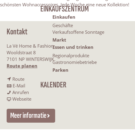
schönsten Wohnaccessoires. Jede Woche eine neue Kollektion!
EINKAUFSZENTRUM
Einkaufen
Geschäfte
Kontakt
Verkaufsoffene Sonntage
Markt
La Vé Home & Fashion
Essen und trinken
Wooldstraat 8
Regionalprodukte
7101 NP WINTERSWIJK
Gastronomiebetriebe
b
Route planen
Parken
i
b
s
Route
KALENDER
i
b
L
E-Mail
s
i
L
a
Anrufen
L
s
a
a
V
Webseite
a
L
V
b
é
V
a
é
L
H
Meer informatie
é
V
H
a
o
H
é
o
V
m
o
H
m
é
e