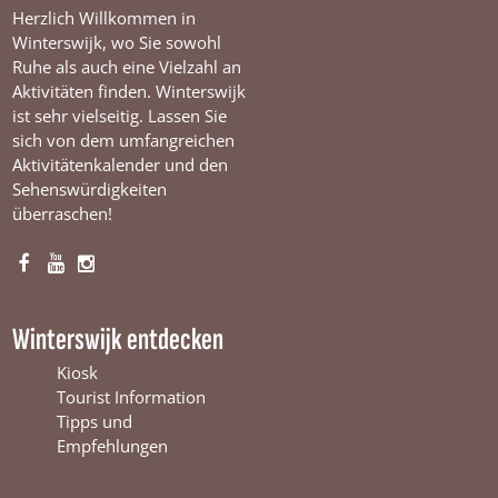
Herzlich Willkommen in
Winterswijk, wo Sie sowohl
Ruhe als auch eine Vielzahl an
Aktivitäten finden. Winterswijk
ist sehr vielseitig. Lassen Sie
sich von dem umfangreichen
Aktivitätenkalender und den
Sehenswürdigkeiten
überraschen!
F
Y
I
a
o
n
c
u
s
Winterswijk entdecken
e
T
t
b
u
a
Kiosk
o
b
g
Tourist Information
o
e
r
Tipps und
k
W
a
Empfehlungen
W
i
m
i
n
W