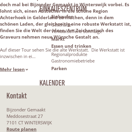
doch mal bei Bijzonder Gemaakt in Winterswijk vorbei. Es
EINKAUFSZENTRUM
lohnt sich, einen Abstecher in die schöne Region
Einkaufen
Achterhoek in Gelderland zu machen, denn in dem
schönen Laden, der gleichzeitig eine robuste Werkstatt ist,
Geschäfte
finden Sie die Welt der Ideen. Am Zeichentisch des
Verkaufsoffene Sonntage
Graveurs nehmen neue Wünsche Gestalt an.
Markt
Essen und trinken
Auf dieser Tour sehen Sie die alte Werkstatt. Die Werkstatt ist
Regionalprodukte
inzwischen in ei…
Gastronomiebetriebe
Parken
Mehr lesen
KALENDER
Kontakt
Bijzonder Gemaakt
Meddosestraat 27
7101 CT WINTERSWIJK
b
Route planen