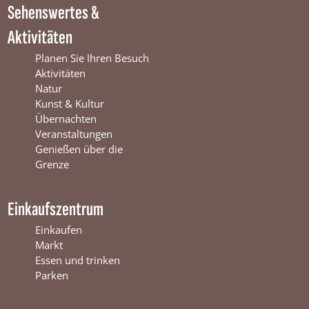
Sehenswertes &
n
t
i
t
e
n
Aktivitäten
e
r
t
r
s
e
Planen Sie Ihren Besuch
s
w
r
Aktivitäten
w
i
s
Natur
i
j
w
Kunst & Kultur
j
k
i
Übernachten
k
j
Veranstaltungen
k
Genießen über die
Grenze
Einkaufszentrum
Einkaufen
Markt
Essen und trinken
Parken