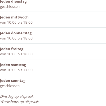
d
n
t
k
Jeden dienstag
e
d
t
geschlossen
r
e
G
r
Jeden mittwoch
e
G
von 10:00 bis 18:00
m
e
a
m
Jeden donnerstag
a
a
von 10:00 bis 18:00
k
a
t
k
Jeden freitag
t
von 10:00 bis 18:00
Jeden samstag
von 10:00 bis 17:00
Jeden sonntag
geschlossen
Dinsdag op afspraak.
Workshops op afspraak.