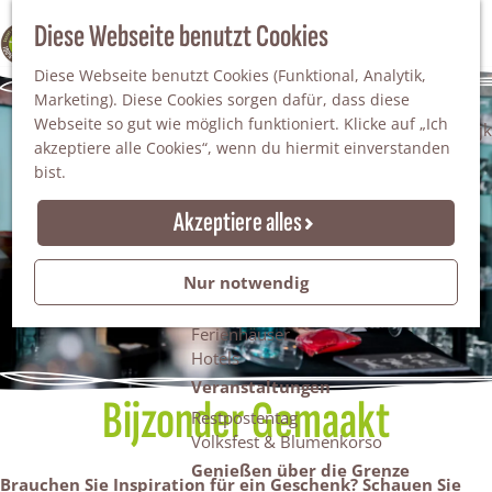
Da staunt man!
S
Diese Webseite benutzt Cookies
100% WINTERSWIJK
Freiheitsbäume
u
M
Natur
Diese Webseite benutzt Cookies (Funktional, Analytik,
c
e
Marketing). Diese Cookies sorgen dafür, dass diese
h
n
Naturgebiete
Webseite so gut wie möglich funktioniert. Klicke auf „Ich
e
ü
Nationaler Landschaftspark Winterswijk
akzeptiere alle Cookies“, wenn du hiermit einverstanden
n
Der Steingrube
bist.
Erholungssee Hilgelo
Gärten & Parks
Akzeptiere alles
Übernachten
Campingplätze & Ferienparks
Nur notwendig
Gruppenunterkünfte
Bed & Breakfasts
Ferienhäuser
Hotels
Veranstaltungen
Bijzonder Gemaakt
Restpostentag
Volksfest & Blumenkorso
Genießen über die Grenze
Brauchen Sie Inspiration für ein Geschenk? Schauen Sie