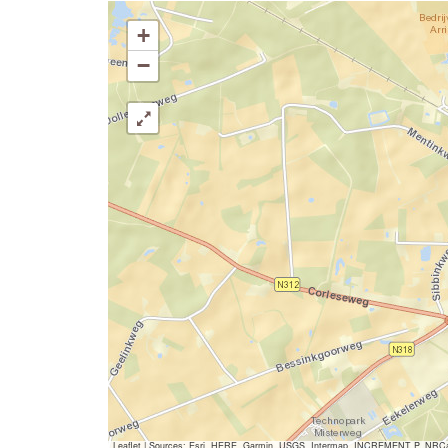
+
−
Leaflet
|
Sources: Esri, HERE, Garmin, USGS, Intermap, INCREMENT P, NRCan, E