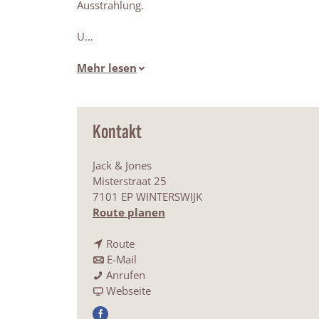
Ausstrahlung.
U…
Mehr lesen
Kontakt
Jack & Jones
Misterstraat 25
7101 EP WINTERSWIJK
b
Route planen
i
b
s
Route
i
b
J
E-Mail
s
i
J
a
Anrufen
J
s
a
a
c
Webseite
a
J
c
b
k