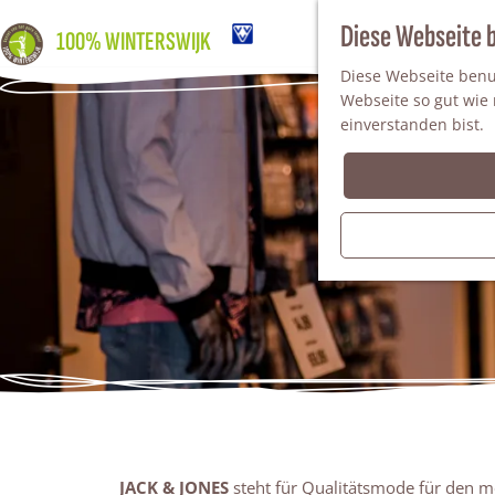
Diese Webseite 
100% WINTERSWIJK
Diese Webseite benut
Webseite so gut wie m
einverstanden bist.
JACK & JONES
steht für Qualitätsmode für den 