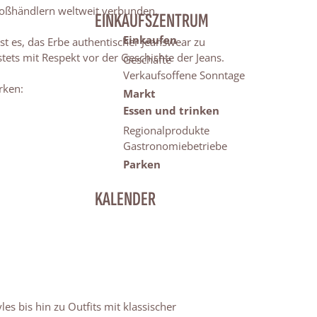
roßhändlern weltweit verbunden.
EINKAUFSZENTRUM
Einkaufen
ist es, das Erbe authentischer Jeanswear zu
ets mit Respekt vor der Geschichte der Jeans.
Geschäfte
Verkaufsoffene Sonntage
rken:
Markt
Essen und trinken
Regionalprodukte
Gastronomiebetriebe
Parken
KALENDER
s bis hin zu Outfits mit klassischer