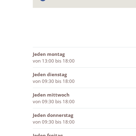
F
c
a
k
J
&
a
k
c
&
a
J
c
&
k
J
c
o
e
J
&
o
k
n
b
o
J
n
&
e
o
n
o
e
J
s
o
e
n
s
o
k
s
e
n
Jeden montag
J
s
e
von 13:00 bis 18:00
a
s
c
k
Jeden dienstag
&
von 09:30 bis 18:00
J
o
Jeden mittwoch
n
von 09:30 bis 18:00
e
s
Jeden donnerstag
von 09:30 bis 18:00
Jeden freitag