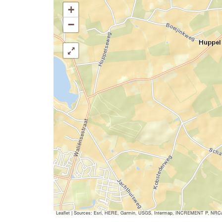
+
−
Leaflet
|
Sources: Esri, HERE, Garmin, USGS, Intermap, INCREMENT P, NRCan, E