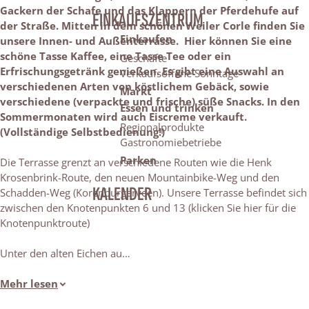
Gackern der Schafe und das Klappern der Pferdehufe auf
EINKAUFSZENTRUM
der Straße. Mitten in dem schönen Weiler Corle finden Sie
Einkaufen
unsere Innen- und Außenterrasse. Hier können Sie eine
schöne Tasse Kaffee, eine Tasse Tee oder ein
Geschäfte
Erfrischungsgetränk genießen. Es gibt eine Auswahl an
Verkaufsoffene Sonntage
verschiedenen Arten von köstlichem Gebäck, sowie
Markt
verschiedene (verpackte und frische) süße Snacks. In den
Essen und trinken
Sommermonaten wird auch Eiscreme verkauft.
Regionalprodukte
(Vollständige Selbstbedienung!)
Gastronomiebetriebe
Parken
Die Terrasse grenzt an verschiedene Routen wie die Henk
Krosenbrink-Route, den neuen Mountainbike-Weg und den
KALENDER
Schadden-Weg (Korenburgerveen). Unsere Terrasse befindet sich
zwischen den Knotenpunkten 6 und 13 (klicken Sie hier für die
Knotenpunktroute)
Unter den alten Eichen au…
Mehr lesen