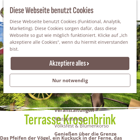
Da staunt man!
S
Diese Webseite benutzt Cookies
100% WINTERSWIJK
Freiheitsbäume
u
M
Natur
Diese Webseite benutzt Cookies (Funktional, Analytik,
c
e
Marketing). Diese Cookies sorgen dafür, dass diese
h
n
Naturgebiete
Webseite so gut wie möglich funktioniert. Klicke auf „Ich
e
ü
Nationaler Landschaftspark Winterswijk
akzeptiere alle Cookies“, wenn du hiermit einverstanden
n
Der Steingrube
bist.
Erholungssee Hilgelo
Gärten & Parks
Akzeptiere alles
Übernachten
Campingplätze & Ferienparks
Nur notwendig
Gruppenunterkünfte
Bed & Breakfasts
Ferienhäuser
Hotels
Veranstaltungen
Terrasse Krosenbrink
Restpostentag
Volksfest & Blumenkorso
Genießen über die Grenze
Das Pfeifen der Vögel, ein Kuckuck in der Ferne, das