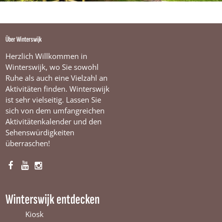
Über Winterswijk
Herzlich Willkommen in
Winterswijk, wo Sie sowohl
Ruhe als auch eine Vielzahl an
Aktivitäten finden. Winterswijk
ist sehr vielseitig. Lassen Sie
sich von dem umfangreichen
Aktivitätenkalender und den
Sehenswürdigkeiten
überraschen!
F
Y
I
a
o
n
c
u
s
Winterswijk entdecken
e
T
t
b
u
a
Kiosk