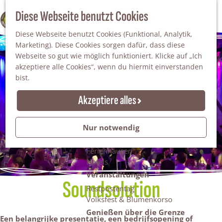
Da staunt man!
S
Diese Webseite benutzt Cookies
100% WINTERSWIJK
Freiheitsbäume
u
M
Natur
Diese Webseite benutzt Cookies (Funktional, Analytik,
c
e
Marketing). Diese Cookies sorgen dafür, dass diese
h
n
Naturgebiete
Webseite so gut wie möglich funktioniert. Klicke auf „Ich
e
ü
Nationaler Landschaftspark Winterswijk
akzeptiere alle Cookies“, wenn du hiermit einverstanden
n
Der Steingrube
bist.
Erholungssee Hilgelo
Gärten & Parks
Akzeptiere alles
Übernachten
Campingplätze & Ferienparks
Nur notwendig
Gruppenunterkünfte
Bed & Breakfasts
Ferienhäuser
Hotels
Veranstaltungen
Soundsolution
Restpostentag
Volksfest & Blumenkorso
Genießen über die Grenze
Een belangrijke presentatie, een bedrijfsopening of