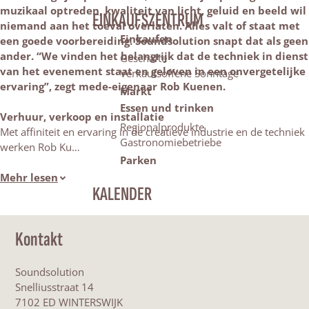
muzikaal optreden, kwaliteit van licht, geluid en beeld wil
EINKAUFSZENTRUM
niemand aan het toeval overlaten. Alles valt of staat met
Einkaufen
een goede voorbereiding. Soundsolution snapt dat als geen
ander. “We vinden het belangrijk dat de techniek in dienst
Geschäfte
van het evenement staat en geloven in een onvergetelijke
Verkaufsoffene Sonntage
ervaring”, zegt mede-eigenaar Rob Kuenen.
Markt
Essen und trinken
Verhuur, verkoop en installatie
Regionalprodukte
Met affiniteit en ervaring in de creatieve industrie en de techniek
Gastronomiebetriebe
werken Rob Ku…
Parken
Mehr lesen
KALENDER
Kontakt
Soundsolution
Snelliusstraat 14
7102 ED WINTERSWIJK