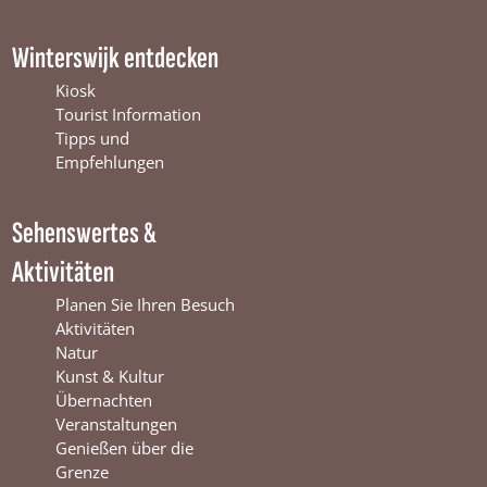
a
o
n
c
u
s
Winterswijk entdecken
e
T
t
b
u
a
Kiosk
o
b
g
Tourist Information
o
e
r
Tipps und
k
W
a
Empfehlungen
W
i
m
i
n
W
Sehenswertes &
n
t
i
t
e
n
Aktivitäten
e
r
t
r
s
e
Planen Sie Ihren Besuch
s
w
r
Aktivitäten
w
i
s
Natur
i
j
w
Kunst & Kultur
j
k
i
Übernachten
k
j
Veranstaltungen
k
Genießen über die
Grenze