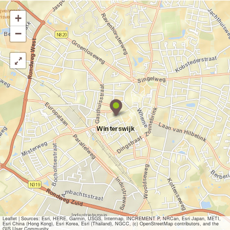
+
−
R
i
t
u
a
l
s
Leaflet
|
Sources: Esri, HERE, Garmin, USGS, Intermap, INCREMENT P, NRCan, Esri Japan, METI,
Esri China (Hong Kong), Esri Korea, Esri (Thailand), NGCC, (c) OpenStreetMap contributors, and the
GIS User Community