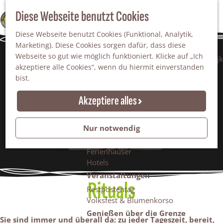
Da staunt man!
S
Diese Webseite benutzt Cookies
100% WINTERSWIJK
Freiheitsbäume
u
M
Natur
Diese Webseite benutzt Cookies (Funktional, Analytik,
c
e
Marketing). Diese Cookies sorgen dafür, dass diese
h
n
Naturgebiete
Webseite so gut wie möglich funktioniert. Klicke auf „Ich
e
ü
Nationaler Landschaftspark Winterswijk
akzeptiere alle Cookies“, wenn du hiermit einverstanden
n
Der Steingrube
bist.
Erholungssee Hilgelo
Gärten & Parks
Akzeptiere alles
Übernachten
Campingplätze & Ferienparks
Nur notwendig
Gruppenunterkünfte
Bed & Breakfasts
Ferienhäuser
Hotels
Veranstaltungen
Rituals
Restpostentag
Volksfest & Blumenkorso
Genießen über die Grenze
Sie sind immer und überall da: zu jeder Tageszeit, bereit,