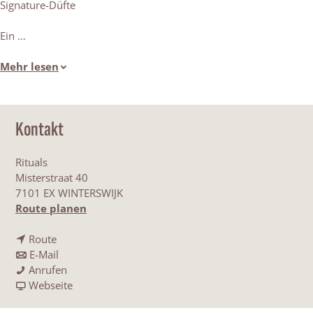
Signature-Düfte
Ein …
Mehr lesen
Kontakt
Rituals
Misterstraat 40
7101 EX WINTERSWIJK
b
Route planen
i
b
s
Route
i
b
R
E-Mail
s
i
R
i
Anrufen
R
s
i
a
t
Webseite
i
R
t
b
u