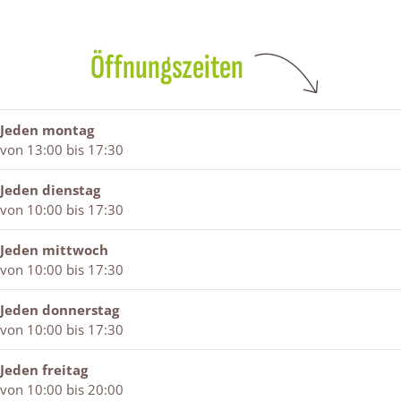
t
i
u
R
a
u
t
a
i
l
a
u
l
t
s
Öffnungszeiten
l
a
s
u
s
l
a
s
l
s
Jeden montag
von 13:00 bis 17:30
Jeden dienstag
von 10:00 bis 17:30
Jeden mittwoch
von 10:00 bis 17:30
Jeden donnerstag
von 10:00 bis 17:30
Jeden freitag
von 10:00 bis 20:00