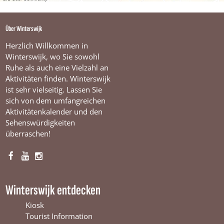
Über Winterswijk
Herzlich Willkommen in
Winterswijk, wo Sie sowohl
Ruhe als auch eine Vielzahl an
Aktivitäten finden. Winterswijk
ist sehr vielseitig. Lassen Sie
sich von dem umfangreichen
Aktivitätenkalender und den
Sehenswürdigkeiten
überraschen!
F
Y
I
a
o
n
c
u
s
Winterswijk entdecken
e
T
t
b
u
a
Kiosk
o
b
g
Tourist Information