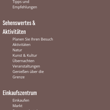
o
e
r
Tipps und
k
W
a
Empfehlungen
W
i
m
i
n
W
Sehenswertes &
n
t
i
t
e
n
Aktivitäten
e
r
t
r
s
e
Planen Sie Ihren Besuch
s
w
r
Aktivitäten
w
i
s
Natur
i
j
w
Kunst & Kultur
j
k
i
Übernachten
k
j
Veranstaltungen
k
Genießen über die
Grenze
Einkaufszentrum
Einkaufen
Markt