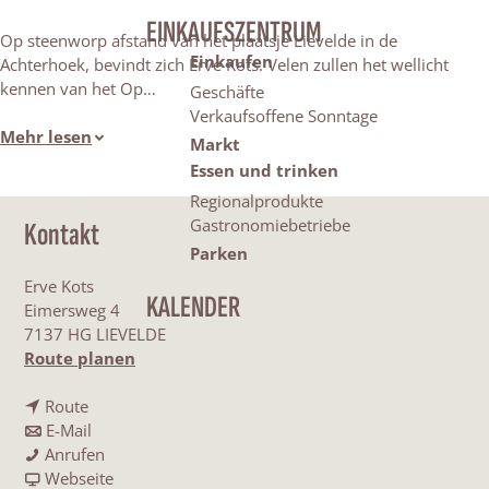
EINKAUFSZENTRUM
Op steenworp afstand van het plaatsje Lievelde in de
Einkaufen
Achterhoek, bevindt zich Erve Kots. Velen zullen het wellicht
kennen van het Op…
Geschäfte
Verkaufsoffene Sonntage
Mehr lesen
Markt
Essen und trinken
Regionalprodukte
Gastronomiebetriebe
Kontakt
Parken
Erve Kots
KALENDER
Eimersweg 4
7137 HG LIEVELDE
b
Route planen
i
b
s
Route
i
b
E
E-Mail
s
i
E
r
Anrufen
E
s
r
a
v
Webseite