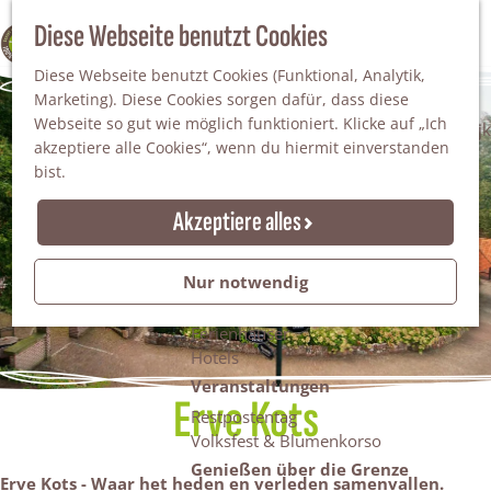
Da staunt man!
S
Diese Webseite benutzt Cookies
100% WINTERSWIJK
Freiheitsbäume
u
M
Natur
Diese Webseite benutzt Cookies (Funktional, Analytik,
c
e
Marketing). Diese Cookies sorgen dafür, dass diese
h
n
Naturgebiete
Webseite so gut wie möglich funktioniert. Klicke auf „Ich
e
ü
Nationaler Landschaftspark Winterswijk
akzeptiere alle Cookies“, wenn du hiermit einverstanden
n
Der Steingrube
bist.
Erholungssee Hilgelo
Gärten & Parks
Akzeptiere alles
Übernachten
Campingplätze & Ferienparks
Nur notwendig
Gruppenunterkünfte
Bed & Breakfasts
Ferienhäuser
Hotels
Veranstaltungen
Erve Kots
Restpostentag
Volksfest & Blumenkorso
Genießen über die Grenze
Erve Kots - Waar het heden en verleden samenvallen.