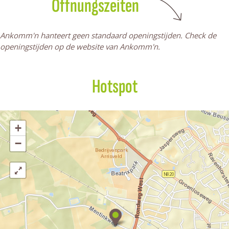
Öffnungszeiten
n
'
n
Ankomm'n hanteert geen standaard openingstijden. Check de
openingstijden op de website van Ankomm'n.
Hotspot
+
−
A
n
k