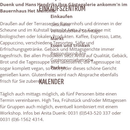
Duenk und Hans Hendriks ihre Gästegalerie ankomm'n im
EINKAUFSZENTRUM
Bauernhaus Het Mentink.
Einkaufen
Draußen auf der Terrasse des Bauernhofs und drinnen in der
Geschäfte
Scheune und im Kuhstall betreibt Anita ihre Kantine mit
Verkaufsoffene Sonntage
biologischen oder lokalen Produkten. Kaffee, Espresso, Latte,
Markt
Cappuccino, verschiedene Teesorten, Säfte und
Essen und trinken
Erfrischungsgetränke. Gebäck und Mittagsgerichte immer
Regionalprodukte
tagesfrisch. Bei allen Produkten setzt Anita auf Qualität, Gebäck,
Gastronomiebetriebe
Brot und die Tagessuppe sind laktosefrei; die Tagessuppe ist
Parken
sogar komplett vegan, so dass jeder dieses schöne Gericht
genießen kann. Glutenfreies wird nach Absprache ebenfalls
KALENDER
frisch für Sie zubereitet.
Täglich auch mittags möglich, ab fünf Personen bitte einen
Termin vereinbaren. High Tea, Frühstück und/oder Mittagessen
für Gruppen auch möglich, eventuell kombiniert mit einem
Workshop. Infos bei Anita Duenk: 0031 (0)543-520 337 oder
0031 (0)6-1562 4314.