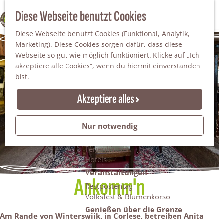
Da staunt man!
S
Diese Webseite benutzt Cookies
100% WINTERSWIJK
Freiheitsbäume
u
M
Natur
Diese Webseite benutzt Cookies (Funktional, Analytik,
c
e
Marketing). Diese Cookies sorgen dafür, dass diese
h
n
Naturgebiete
Webseite so gut wie möglich funktioniert. Klicke auf „Ich
e
ü
Nationaler Landschaftspark Winterswijk
akzeptiere alle Cookies“, wenn du hiermit einverstanden
n
Der Steingrube
bist.
Erholungssee Hilgelo
Gärten & Parks
Akzeptiere alles
Übernachten
Campingplätze & Ferienparks
Nur notwendig
Gruppenunterkünfte
Bed & Breakfasts
Ferienhäuser
Hotels
Veranstaltungen
Ankomm'n
Restpostentag
Volksfest & Blumenkorso
Genießen über die Grenze
Am Rande von Winterswijk, in Corlese, betreiben Anita