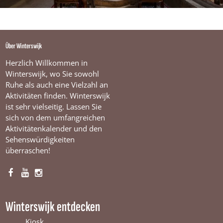
Über Winterswijk
Herzlich Willkommen in
Winterswijk, wo Sie sowohl
Ruhe als auch eine Vielzahl an
Aktivitäten finden. Winterswijk
ist sehr vielseitig. Lassen Sie
sich von dem umfangreichen
Aktivitätenkalender und den
Sehenswürdigkeiten
überraschen!
F
Y
I
a
o
n
c
u
s
Winterswijk entdecken
e
T
t
b
u
a
Kiosk