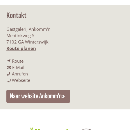
Kontakt
Gastgalerij Ankomm'n
Mentinkweg 5
7102 GA Winterswijk
b
Route planen
i
b
s
Route
i
b
A
E-Mail
s
i
A
n
Anrufen
A
s
n
a
k
Webseite
n
A
k
b
o
k
n
o
A
m
Naar website Ankomm'n
o
k
m
n
m
m
o
m
k
'
m
m
'
o
n
'
m
n
m
n
'
m