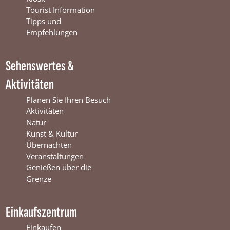
o
b
g
Tourist Information
o
e
r
Tipps und
k
W
a
Empfehlungen
W
i
m
i
n
W
Sehenswertes &
n
t
i
t
e
n
Aktivitäten
e
r
t
r
s
e
Planen Sie Ihren Besuch
s
w
r
Aktivitäten
w
i
s
Natur
i
j
w
Kunst & Kultur
j
k
i
Übernachten
k
j
Veranstaltungen
k
Genießen über die
Grenze
Einkaufszentrum
Einkaufen