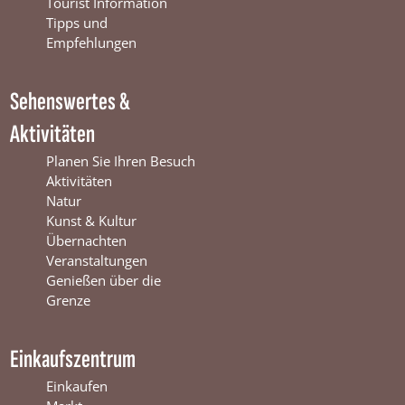
o
b
g
Tourist Information
o
e
r
Tipps und
k
W
a
Empfehlungen
W
i
m
i
n
W
Sehenswertes &
n
t
i
t
e
n
Aktivitäten
e
r
t
r
s
e
Planen Sie Ihren Besuch
s
w
r
Aktivitäten
w
i
s
Natur
i
j
w
Kunst & Kultur
j
k
i
Übernachten
k
j
Veranstaltungen
k
Genießen über die
Grenze
Einkaufszentrum
Einkaufen