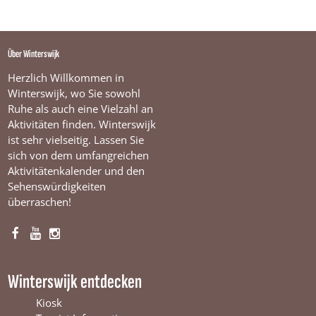
Über Winterswijk
Herzlich Willkommen in
Winterswijk, wo Sie sowohl
Ruhe als auch eine Vielzahl an
Aktivitäten finden. Winterswijk
ist sehr vielseitig. Lassen Sie
sich von dem umfangreichen
Aktivitätenkalender und den
Sehenswürdigkeiten
überraschen!
F
Y
I
a
o
n
c
u
s
Winterswijk entdecken
e
T
t
b
u
a
Kiosk