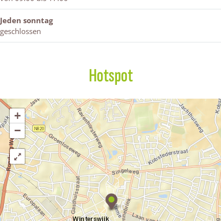
Jeden sonntag
geschlossen
Hotspot
+
−
S
t
a
t