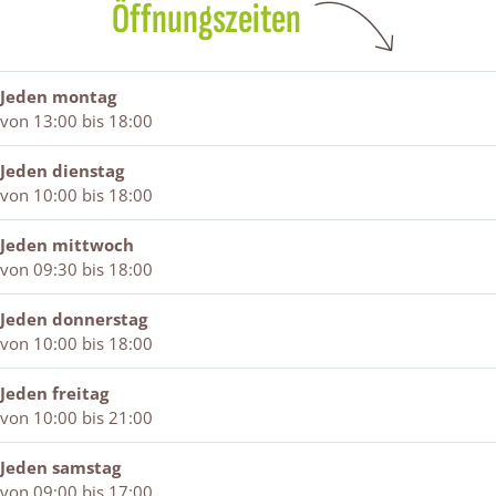
Öffnungszeiten
o
e
f
t
A
f
o
A
e
r
A
f
r
o
t
r
A
t
f
Jeden montag
t
r
A
von 13:00 bis 18:00
t
r
t
Jeden dienstag
von 10:00 bis 18:00
Jeden mittwoch
von 09:30 bis 18:00
Jeden donnerstag
von 10:00 bis 18:00
Jeden freitag
von 10:00 bis 21:00
Jeden samstag
von 09:00 bis 17:00