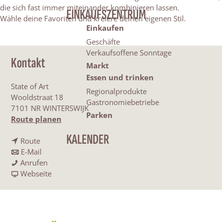
die sich fast immer miteinander kombinieren lassen.
EINKAUFSZENTRUM
Wähle deine Favoriten und kreiere deinen eigenen Stil.
Einkaufen
Geschäfte
Verkaufsoffene Sonntage
Kontakt
Markt
Essen und trinken
State of Art
Regionalprodukte
Wooldstraat 18
Gastronomiebetriebe
7101 NR WINTERSWIJK
Parken
b
Route planen
i
KALENDER
b
s
Route
i
b
S
E-Mail
s
i
S
t
Anrufen
S
s
t
a
a
Webseite
t
S
a
b
t
a
t
t
S
e
t
a
e
t
o
e
t
o
a
f