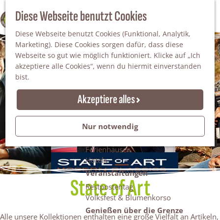
Da staunt man!
S
Diese Webseite benutzt Cookies
100% WINTERSWIJK
Freiheitsbäume
u
M
Natur
Diese Webseite benutzt Cookies (Funktional, Analytik,
c
e
Marketing). Diese Cookies sorgen dafür, dass diese
h
n
Naturgebiete
Webseite so gut wie möglich funktioniert. Klicke auf „Ich
e
ü
Nationaler Landschaftspark Winterswijk
akzeptiere alle Cookies“, wenn du hiermit einverstanden
n
Der Steingrube
bist.
Erholungssee Hilgelo
Gärten & Parks
Akzeptiere alles
Übernachten
Campingplätze & Ferienparks
Nur notwendig
Gruppenunterkünfte
Bed & Breakfasts
Ferienhäuser
Hotels
Veranstaltungen
State of Art
Restpostentag
Volksfest & Blumenkorso
Genießen über die Grenze
Alle unsere Kollektionen enthalten eine große Vielfalt an Artikeln,