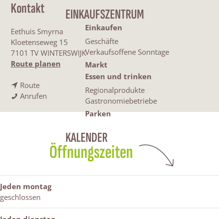
Kontakt
EINKAUFSZENTRUM
Einkaufen
Eethuis Smyrna
Geschäfte
Kloetenseweg 15
Verkaufsoffene Sonntage
7101 TV WINTERSWIJK
b
Route planen
Markt
i
Essen und trinken
b
s
Route
Regionalprodukte
i
E
E
Anrufen
Gastronomiebetriebe
s
e
e
Parken
E
t
t
e
h
h
KALENDER
t
u
u
Öffnungszeiten
h
i
i
u
s
s
i
S
S
s
m
m
Jeden montag
S
y
y
geschlossen
m
r
r
y
n
n