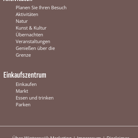
e
r
t
r
s
e
Planen Sie Ihren Besuch
s
w
r
Aktivitäten
w
i
s
Natur
i
j
w
Kunst & Kultur
j
k
i
Übernachten
k
j
Veranstaltungen
k
Genießen über die
Grenze
Einkaufszentrum
Einkaufen
Markt
Essen und trinken
Parken