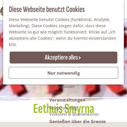
Da staunt man!
S
Diese Webseite benutzt Cookies
100% WINTERSWIJK
Freiheitsbäume
u
M
Natur
Diese Webseite benutzt Cookies (Funktional, Analytik,
c
e
Marketing). Diese Cookies sorgen dafür, dass diese
h
n
Naturgebiete
Webseite so gut wie möglich funktioniert. Klicke auf „Ich
e
ü
Nationaler Landschaftspark Winterswijk
akzeptiere alle Cookies“, wenn du hiermit einverstanden
n
Der Steingrube
bist.
Erholungssee Hilgelo
Gärten & Parks
Akzeptiere alles
Übernachten
Campingplätze & Ferienparks
Nur notwendig
Gruppenunterkünfte
Bed & Breakfasts
Ferienhäuser
Hotels
Veranstaltungen
Eethuis Smyrna
Restpostentag
Volksfest & Blumenkorso
Genießen über die Grenze