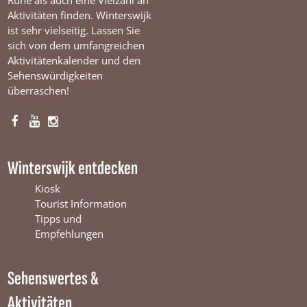
Ruhe als auch eine Vielzahl an
Aktivitäten finden. Winterswijk
ist sehr vielseitig. Lassen Sie
sich von dem umfangreichen
Aktivitätenkalender und den
Sehenswürdigkeiten
überraschen!
F
Y
I
a
o
n
c
u
s
Winterswijk entdecken
e
T
t
b
u
a
Kiosk
o
b
g
Tourist Information
o
e
r
Tipps und
k
W
a
Empfehlungen
W
i
m
i
n
W
Sehenswertes &
n
t
i
t
e
n
Aktivitäten