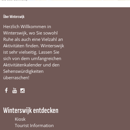
g
n
i
i
e
E
t
n
n
r
e
Über Winterswijk
e
t
t
s
n
r
e
e
w
d
Herzlich Willkommen in
r
s
r
r
i
Winterswijk, wo Sie sowohl
a
w
s
s
j
Ruhe als auch eine Vielzahl an
c
i
w
w
k
Aktivitäten finden. Winterswijk
h
j
i
i
t
ist sehr vielseitig. Lassen Sie
W
k
j
j
sich von dem umfangreichen
i
k
k
Aktivitätenkalender und den
n
Sehenswürdigkeiten
t
überraschen!
e
r
s
F
Y
I
w
i
a
o
n
j
c
u
s
Winterswijk entdecken
k
e
T
t
b
u
a
Kiosk
o
b
g
Tourist Information