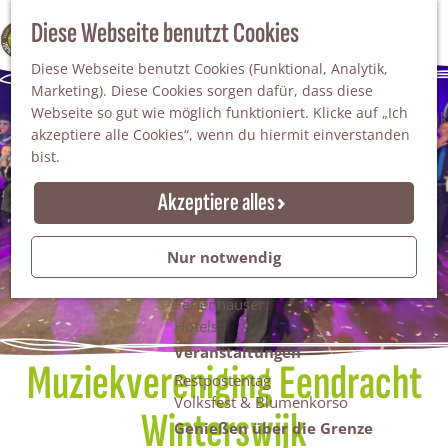
Da staunt man!
S
Diese Webseite benutzt Cookies
100% WINTERSWIJK
Freiheitsbäume
u
M
Natur
Diese Webseite benutzt Cookies (Funktional, Analytik,
c
e
Marketing). Diese Cookies sorgen dafür, dass diese
h
n
Naturgebiete
Webseite so gut wie möglich funktioniert. Klicke auf „Ich
e
ü
Nationaler Landschaftspark Winterswijk
akzeptiere alle Cookies“, wenn du hiermit einverstanden
n
Der Steingrube
bist.
Erholungssee Hilgelo
Gärten & Parks
Akzeptiere alles
Übernachten
Campingplätze & Ferienparks
Nur notwendig
Gruppenunterkünfte
Bed & Breakfasts
Ferienhäuser
Hotels
Veranstaltungen
Muziekvereniging Eendracht
Restpostentag
Volksfest & Blumenkorso
Winterswijk
Genießen über die Grenze