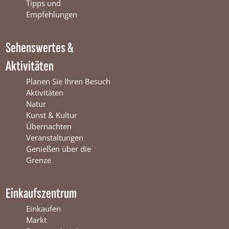
o
e
r
Tipps und
k
W
a
Empfehlungen
W
i
m
i
n
W
Sehenswertes &
n
t
i
t
e
n
Aktivitäten
e
r
t
r
s
e
Planen Sie Ihren Besuch
s
w
r
Aktivitäten
w
i
s
Natur
i
j
w
Kunst & Kultur
j
k
i
Übernachten
k
j
Veranstaltungen
k
Genießen über die
Grenze
Einkaufszentrum
Einkaufen
Markt