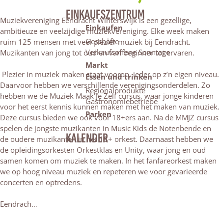
EINKAUFSZENTRUM
Muziekvereniging Eendracht Winterswijk is een gezellige,
Einkaufen
ambitieuze en veelzijdige muziekvereniging. Elke week maken
Geschäfte
ruim 125 mensen met veel plezier muziek bij Eendracht.
Verkaufsoffene Sonntage
Muzikanten van jong tot oud en van beginner tot ervaren.
Markt
Plezier in muziek maken staat voorop, ieder op z’n eigen niveau.
Essen und trinken
Daarvoor hebben we verschillende verenigingsonderdelen. Zo
Regionalprodukte
hebben we de Muziek Maak Je Zelf cursus, waar jonge kinderen
Gastronomiebetriebe
voor het eerst kennis kunnen maken met het maken van muziek.
Parken
Deze cursus bieden we ook voor 18+ers aan. Na de MMJZ cursus
spelen de jongste muzikanten in Music Kids de Notenbende en
KALENDER
de oudere muzikanten in het 18+ orkest. Daarnaast hebben we
de opleidingsorkesten Orkestklas en Unity, waar jong en oud
samen komen om muziek te maken. In het fanfareorkest maken
we op hoog niveau muziek en repeteren we voor gevarieerde
concerten en optredens.
Eendrach…