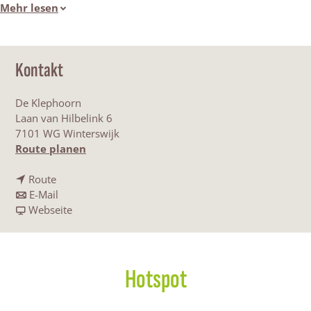
Mehr lesen
Kontakt
De Klephoorn
Laan van Hilbelink 6
7101 WG Winterswijk
b
Route planen
i
b
s
Route
i
b
M
E-Mail
s
i
a
u
Webseite
M
s
b
z
u
M
M
i
z
u
u
e
i
z
z
k
Hotspot
e
i
i
v
k
e
e
e