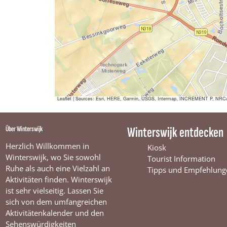
Leaflet
|
Sources: Esri, HERE, Garmin, USGS, Intermap, INCREMENT P, NRCan, E
Über Winterswijk
Winterswijk entdecken
Herzlich Willkommen in
Kiosk
Winterswijk, wo Sie sowohl
Tourist Information
Ruhe als auch eine Vielzahl an
Tipps und Empfehlung
Aktivitäten finden. Winterswijk
ist sehr vielseitig. Lassen Sie
sich von dem umfangreichen
Aktivitätenkalender und den
Sehenswürdigkeiten