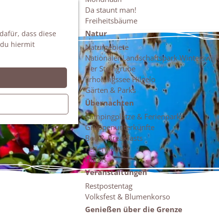
Da staunt man!
S
Freiheitsbäume
u
M
Natur
 dafür, dass diese
c
e
 du hiermit
h
n
Naturgebiete
e
ü
Nationaler Landschaftspark Winterswijk
n
Der Steingrube
Erholungssee Hilgelo
Gärten & Parks
Übernachten
Campingplätze & Ferienparks
Gruppenunterkünfte
Bed & Breakfasts
Ferienhäuser
Hotels
Veranstaltungen
Restpostentag
Volksfest & Blumenkorso
Genießen über die Grenze