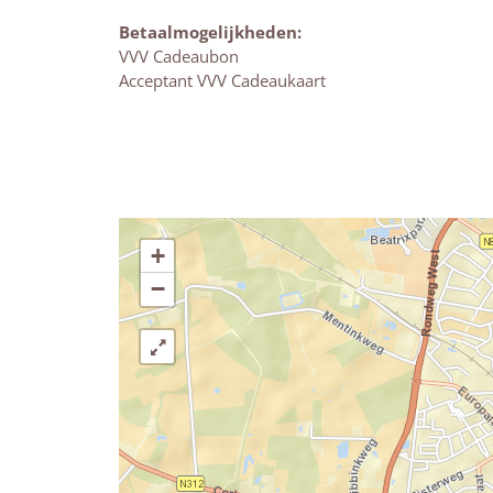
Betaalmogelijkheden:
VVV Cadeaubon
Acceptant VVV Cadeaukaart
+
−