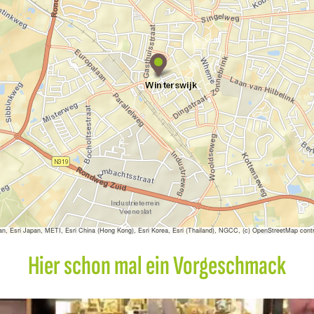
W
o
n
n
i
n
k
H
o
l
d
e
r
s
|
sri Japan, METI, Esri China (Hong Kong), Esri Korea, Esri (Thailand), NGCC, (c) OpenStreetMap contr
P
r
Hier schon mal ein Vorgeschmack
i
n
t
s