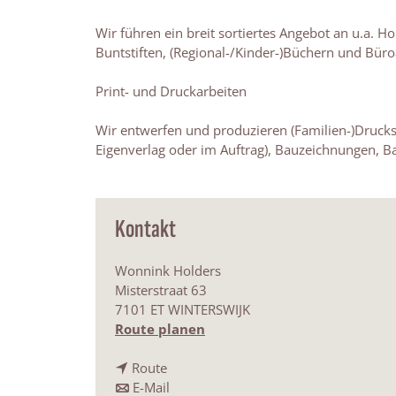
Wir führen ein breit sortiertes Angebot an u.a. H
Buntstiften, (Regional-/Kinder-)Büchern und Büroa
Print- und Druckarbeiten
Wir entwerfen und produzieren (Familien-)Druck
Eigenverlag oder im Auftrag), Bauzeichnungen, B
Kontakt
Wonnink Holders
Misterstraat 63
7101 ET WINTERSWIJK
b
Route planen
i
b
s
Route
i
b
W
E-Mail