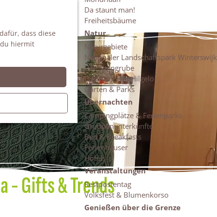
Da staunt man!
S
Freiheitsbäume
u
M
Natur
 dafür, dass diese
c
e
 du hiermit
h
n
Naturgebiete
e
ü
Nationaler Landschaftspark Winterswijk
n
Der Steingrube
Erholungssee Hilgelo
Gärten & Parks
Übernachten
Campingplätze & Ferienparks
Gruppenunterkünfte
Bed & Breakfasts
Ferienhäuser
Hotels
Veranstaltungen
 - Gifts & Trends
Restpostentag
Volksfest & Blumenkorso
Genießen über die Grenze