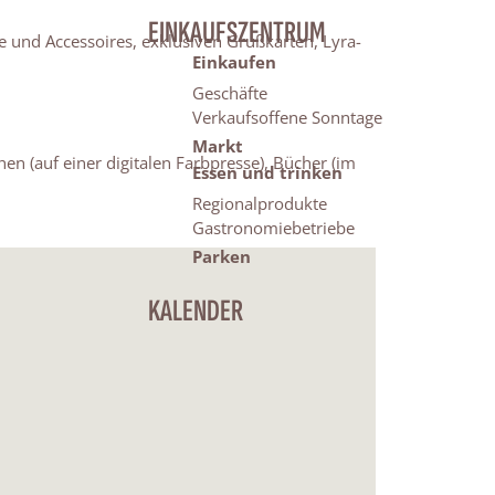
EINKAUFSZENTRUM
re und Accessoires, exklusiven Grußkarten, Lyra-
Einkaufen
Geschäfte
Verkaufsoffene Sonntage
Markt
hen (auf einer digitalen Farbpresse), Bücher (im
Essen und trinken
Regionalprodukte
Gastronomiebetriebe
Parken
KALENDER