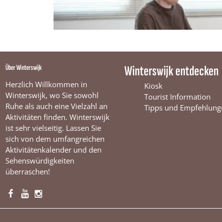
Über Winterswijk
Winterswijk entdecken
Herzlich Willkommen in
Kiosk
Winterswijk, wo Sie sowohl
Tourist Information
Ruhe als auch eine Vielzahl an
Tipps und Empfehlung
Aktivitäten finden. Winterswijk
ist sehr vielseitig. Lassen Sie
sich von dem umfangreichen
Aktivitätenkalender und den
Sehenswürdigkeiten
überraschen!
F
Y
I
a
o
n
c
u
s