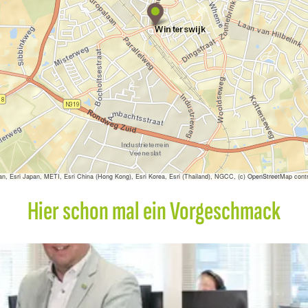
H
i
b
e
r
n
i
s
sri Japan, METI, Esri China (Hong Kong), Esri Korea, Esri (Thailand), NGCC, (c) OpenStreetMap contr
Hier schon mal ein Vorgeschmack