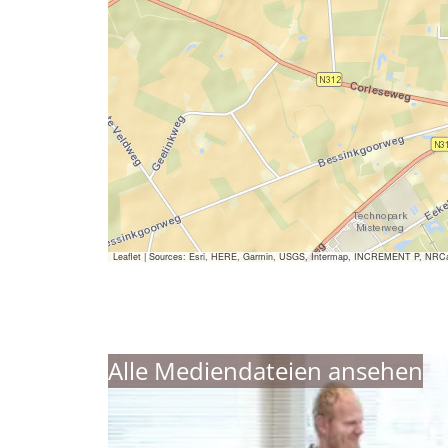
Leaflet
|
Sources: Esri, HERE, Garmin, USGS, Intermap, INCREMENT P, NRCan, E
Alle Mediendateien ansehen