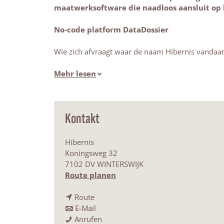
maatwerksoftware die naadloos aansluit op 
No-code platform DataDossier
Wie zich afvraagt waar de naam Hibernis vandaan k
Mehr lesen
Kontakt
Hibernis
Koningsweg 32
7102 DV WINTERSWIJK
b
Route planen
i
b
s
Route
i
b
H
E-Mail
s
i
H
i
Anrufen