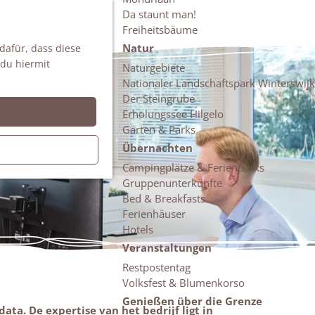
Da staunt man!
S
Freiheitsbäume
u
M
Natur
 dafür, dass diese
c
e
 du hiermit
h
n
Naturgebiete
e
ü
Nationaler Landschaftspark Winterswijk
n
Der Steingrube
Erholungssee Hilgelo
Gärten & Parks
Übernachten
Campingplätze & Ferienparks
Gruppenunterkünfte
Bed & Breakfasts
Ferienhäuser
Hotels
Veranstaltungen
Restpostentag
Volksfest & Blumenkorso
Genießen über die Grenze
ta. De expertise van het bedrijf ligt in