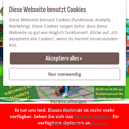
Da staunt man!
S
Diese Webseite benutzt Cookies
100% WINTERSWIJK
Freiheitsbäume
u
M
Natur
Diese Webseite benutzt Cookies (Funktional, Analytik,
c
e
Marketing). Diese Cookies sorgen dafür, dass diese
h
n
Naturgebiete
Webseite so gut wie möglich funktioniert. Klicke auf „Ich
e
ü
Nationaler Landschaftspark Winterswijk
akzeptiere alle Cookies“, wenn du hiermit einverstanden
n
Der Steingrube
bist.
Erholungssee Hilgelo
Gärten & Parks
Akzeptiere alles
Übernachten
Campingplätze & Ferienparks
Nur notwendig
Gruppenunterkünfte
Bed & Breakfasts
Ferienhäuser
Hotels
Veranstaltungen
Restpostentag
Es tut uns leid. Dieses Aktivität ist nicht mehr
Volksfest & Blumenkorso
verfügbar. Sehen Sie sich das
aktuelle Angebot
für
verfügbare Optionen an.
Genießen über die Grenze