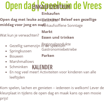
Open dag | Speeltuin de Vrees
EINKAUFSZENTRUM
Einkaufen
Open dag m
et leuke activiteiten!
B
eleef een gezellige
Geschäfte
middag voor jong en oud!
Verkaufsoffene Sonntage
Markt
Wat kun je verwachten?
Essen und trinken
Regionalprodukte
Gezellig samenzijn in de speeltuin
Gastronomiebetriebe
Springkussen
Parken
Bouwen
Marshmallows
KALENDER
Schminken
En nog veel meer! Activiteiten voor kinderen van alle
leeftijden
Kom spelen, lachen en genieten – iedereen is welkom! Lever de
kleurplaat in tijdens de open dag en maak kans op een mooie
prijs!