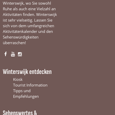
Winterswijk, wo Sie sowohl
Ruhe als auch eine Vielzahl an
Aktivitäten finden. Winterswijk
ist sehr vielseitig. Lassen Sie
sich von dem umfangreichen
Aktivitätenkalender und den
Sehenswürdigkeiten
überraschen!
F
Y
I
a
o
n
c
u
s
Winterswijk entdecken
e
T
t
b
u
a
Kiosk
o
b
g
Tourist Information
o
e
r
Tipps und
k
W
a
Empfehlungen
W
i
m
i
n
W
Sehenswertes &
n
t
i