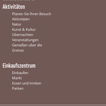
t
e
n
Aktivitäten
e
r
t
r
s
e
Planen Sie Ihren Besuch
s
w
r
Aktivitäten
w
i
s
Natur
i
j
w
Kunst & Kultur
j
k
i
Übernachten
k
j
Veranstaltungen
k
Genießen über die
Grenze
Einkaufszentrum
Einkaufen
Markt
Essen und trinken
Parken