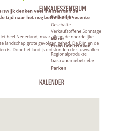
EINKAUFSZENTRUM
terswijk denken veel mensen aan de
Einkaufen
de tijd naar het nog betrekkelijk recente
Geschäfte
Verkaufsoffene Sonntage
Niet heel Nederland, maar alleen de noordelijke
Markt
dse landschap grote gevolgen gehad. De Rijn en de
Essen und trinken
en is. Door het landijs ontstonden de stuwwallen
Regionalprodukte
Gastronomiebetriebe
Parken
KALENDER