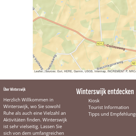
e
t
t
s
r
e
e
w
s
r
r
i
w
s
s
j
i
w
w
k
j
i
i
k
j
j
k
k
Leaflet
|
Sources: Esri, HERE, Garmin, USGS, Intermap, INCREMENT P, NRCan, E
Über Winterswijk
Winterswijk entdecken
Herzlich Willkommen in
Kiosk
Winterswijk, wo Sie sowohl
Tourist Information
Ruhe als auch eine Vielzahl an
Tipps und Empfehlung
Aktivitäten finden. Winterswijk
ist sehr vielseitig. Lassen Sie
sich von dem umfangreichen