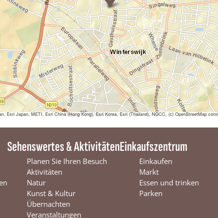
N
-
K
N
N
V
|
G
e
o
l
o
g
sri Japan, METI, Esri China (Hong Kong), Esri Korea, Esri (Thailand), NGCC, (c) OpenStreetMap contr
i
s
c
Sehenswertes & Aktivitäten
Einkaufszentrum
h
e
Planen Sie Ihren Besuch
Einkaufen
f
Aktivitäten
Markt
i
en
Natur
Essen und trinken
e
t
Kunst & Kultur
Parken
s
Übernachten
t
Veranstaltungen