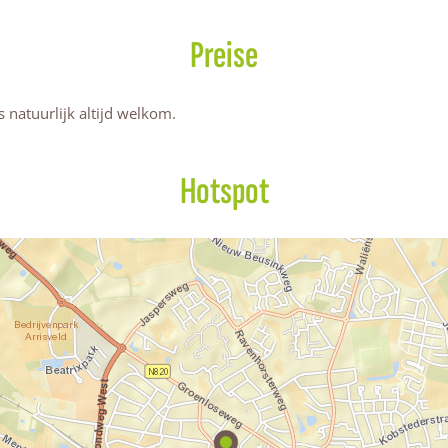
Preise
s natuurlijk altijd welkom.
Hotspot
I
V